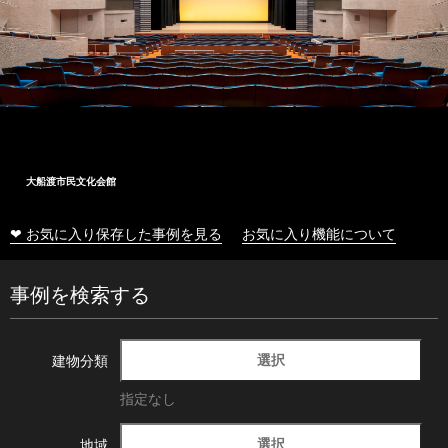
大船渡市民文化会館
❤ お気に入り保存した事例を見る
お気に入り機能について
事例を検索する
選択
建物分類
指定なし
選択
地域