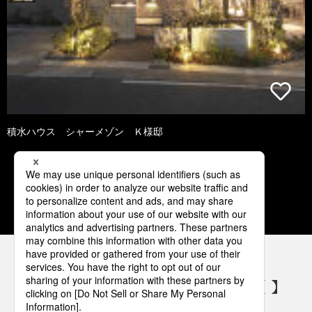
積水ハウス シャーメゾン Ｋ様邸
2
3
4
5
6
パナソニックの電気設備 SNSアカウント