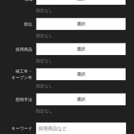
指定なし
選択
部位
指定なし
選択
採用商品
指定なし
竣工年・
選択
オープン年
指定なし
選択
照明手法
指定なし
キーワード