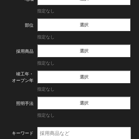
指定なし
選択
部位
指定なし
選択
採用商品
指定なし
竣工年・
選択
オープン年
指定なし
選択
照明手法
指定なし
キーワード