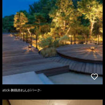
atick-舞鶴赤れんがパーク-