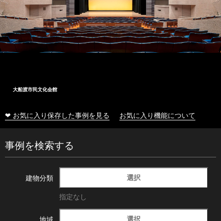
大船渡市民文化会館
❤ お気に入り保存した事例を見る
お気に入り機能について
事例を検索する
選択
建物分類
指定なし
選択
地域