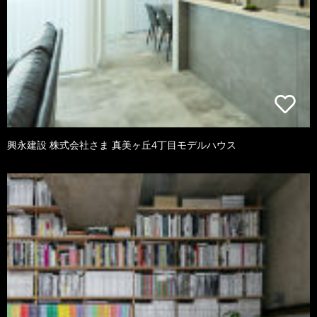
興永建設 株式会社さま 真美ヶ丘4丁目モデルハウス