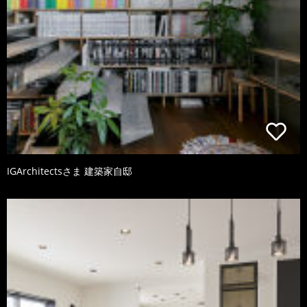
IGArchitectsさま 建築家自邸