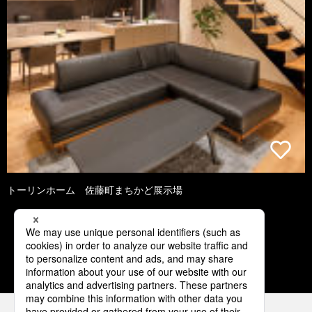
トーリンホーム 佐藤町まちかど展示場
1
2
3
4
5