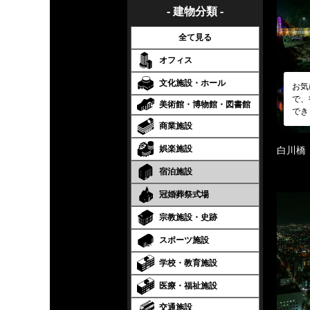
- 建物分類 -
全て見る
オフィス
文化施設・ホール
お気
で、
美術館・博物館・図書館
でき
商業施設
娯楽施設
白川橋
宿泊施設
冠婚葬祭式場
宗教施設・史跡
スポーツ施設
学校・教育施設
医療・福祉施設
交通施設