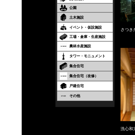
公園
土木施設
イベント・仮設施設
さつき
工場・倉庫・生産施設
農林水産施設
タワー・モニュメント
集合住宅
集合住宅（改修）
戸建住宅
その他
洗心和