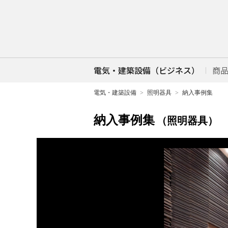
電気・建築設備（ビジネス）
商
電気・建築設備
照明器具
納入事例集
納入事例集
（照明器具）