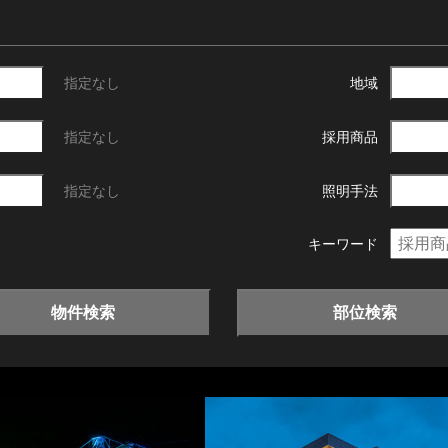
指定なし
地域
指定なし
採用商品
指定なし
照明手法
キーワード
物件検索
部位検索