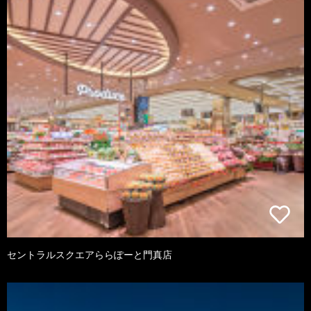
セントラルスクエアららぽーと門真店