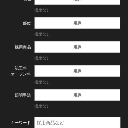
指定なし
選択
部位
指定なし
選択
採用商品
指定なし
竣工年・
選択
オープン年
指定なし
選択
照明手法
指定なし
キーワード