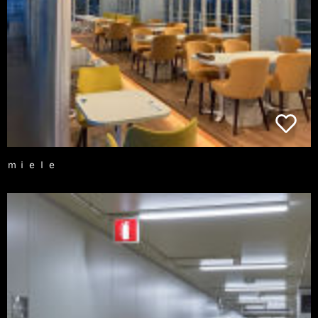
ｍｉｅｌｅ