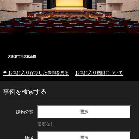
大船渡市民文化会館
❤ お気に入り保存した事例を見る
お気に入り機能について
事例を検索する
選択
建物分類
指定なし
選択
地域