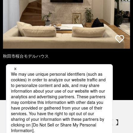
秋田市桜台モデルハウス
1
2
3
4
5
パナソニックの電気設備 SNSアカウント