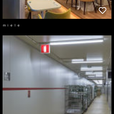
ｍｉｅｌｅ