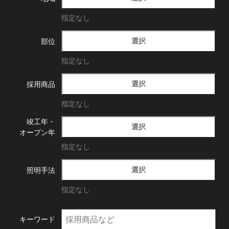
指定なし
選択
部位
指定なし
選択
採用商品
指定なし
竣工年・
選択
オープン年
指定なし
選択
照明手法
指定なし
キーワード