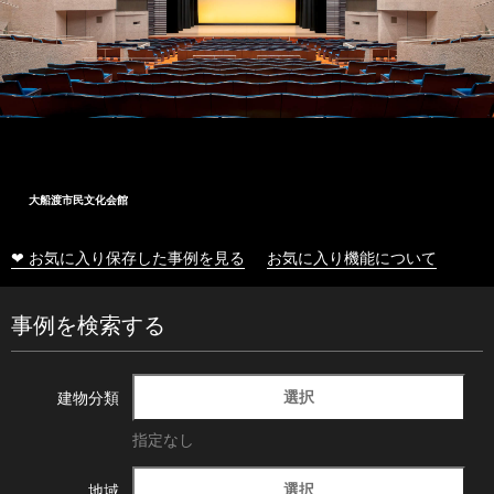
大船渡市民文化会館
❤ お気に入り保存した事例を見る
お気に入り機能について
事例を検索する
選択
建物分類
指定なし
選択
地域