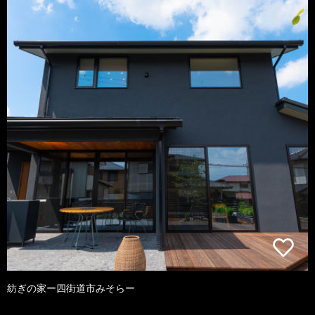
紡ぎの家ー四街道市みそらー