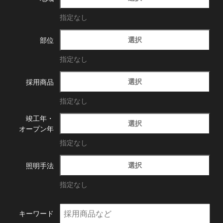
指定なし
選択
部位
指定なし
選択
採用商品
指定なし
竣工年・
選択
オープン年
指定なし
選択
照明手法
指定なし
キーワード