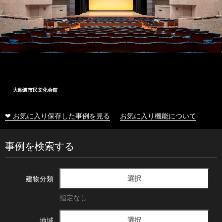
大船渡市民文化会館
❤ お気に入り保存した事例を見る
お気に入り機能について
事例を検索する
選択
建物分類
指定なし
選択
地域