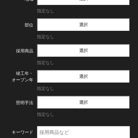
指定なし
選択
部位
指定なし
選択
採用商品
指定なし
竣工年・
選択
オープン年
指定なし
選択
照明手法
指定なし
キーワード