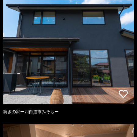
紡ぎの家ー四街道市みそらー