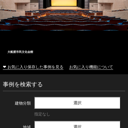
大船渡市民文化会館
❤ お気に入り保存した事例を見る
お気に入り機能について
事例を検索する
選択
建物分類
指定なし
選択
地域