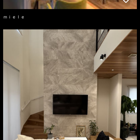
ｍｉｅｌｅ