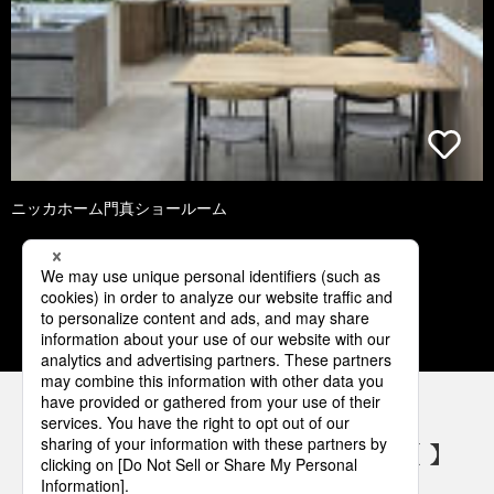
ニッカホーム門真ショールーム
1
2
3
4
5
パナソニックの電気設備 SNSアカウント