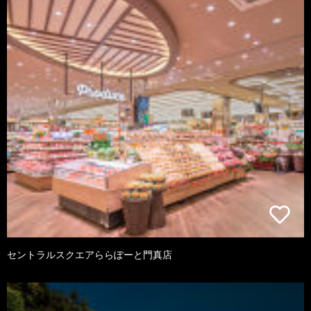
セントラルスクエアららぽーと門真店