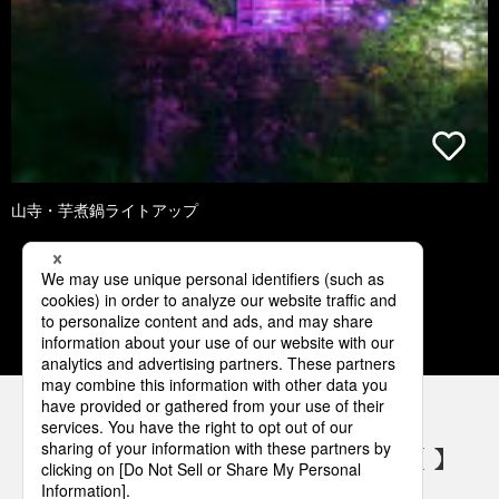
山寺・芋煮鍋ライトアップ
1
2
3
4
5
パナソニックの電気設備 SNSアカウント