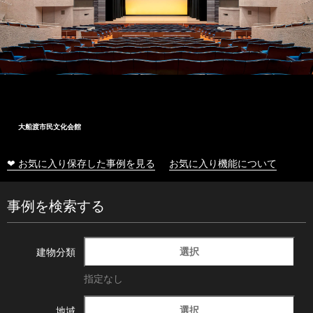
大船渡市民文化会館
❤ お気に入り保存した事例を見る
お気に入り機能について
事例を検索する
選択
建物分類
指定なし
選択
地域