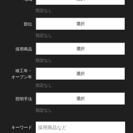
指定なし
選択
部位
指定なし
選択
採用商品
指定なし
竣工年・
選択
オープン年
指定なし
選択
照明手法
指定なし
キーワード