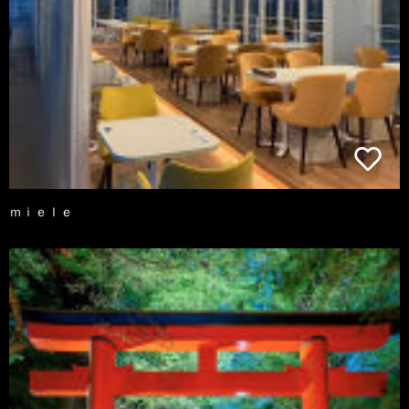
ｍｉｅｌｅ