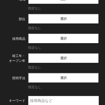
指定なし
選択
部位
指定なし
選択
採用商品
指定なし
竣工年・
選択
オープン年
指定なし
選択
照明手法
指定なし
キーワード