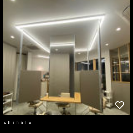
ｃｈｉｈａｌｅ