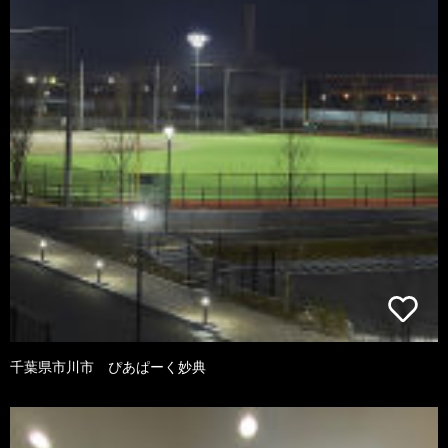
千葉県市川市 ぴあぱーく妙典