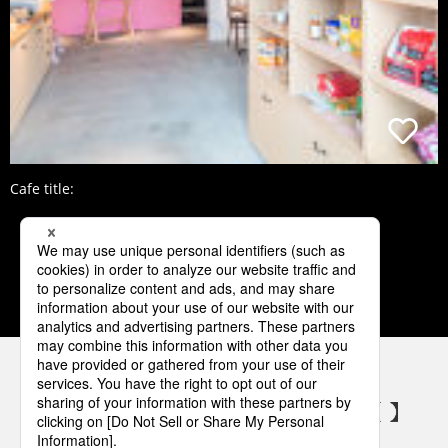
Cafe title:
2
3
4
5
6
パナソニックの電気設備 SNSアカウント