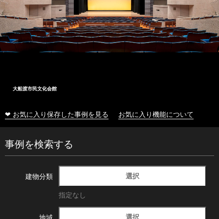
大船渡市民文化会館
❤ お気に入り保存した事例を見る
お気に入り機能について
事例を検索する
選択
建物分類
指定なし
選択
地域