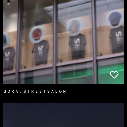
ＳＯＲＡ．ＳＴＲＥＥＴＳＡＬＯＮ