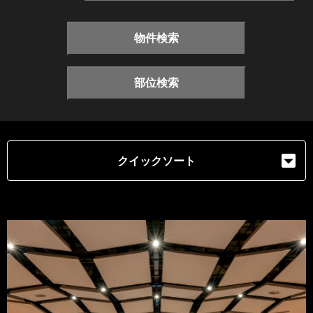
物件検索
部位検索
クイックソート