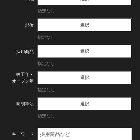
指定なし
選択
部位
指定なし
選択
採用商品
指定なし
竣工年・
選択
オープン年
指定なし
選択
照明手法
指定なし
キーワード