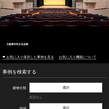
大船渡市民文化会館
❤ お気に入り保存した事例を見る
お気に入り機能について
事例を検索する
選択
建物分類
指定なし
選択
地域