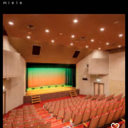
ｍｉｅｌｅ