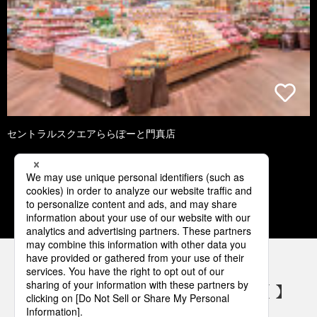
セントラルスクエアららぽーと門真店
1
2
3
4
5
パナソニックの電気設備 SNSアカウント