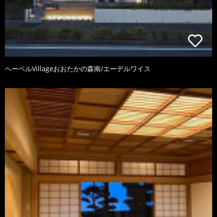
ヘーベルVillageおおたかの森南/エーデルワイス