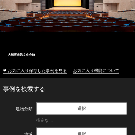
大船渡市民文化会館
❤ お気に入り保存した事例を見る
お気に入り機能について
事例を検索する
選択
建物分類
指定なし
選択
地域