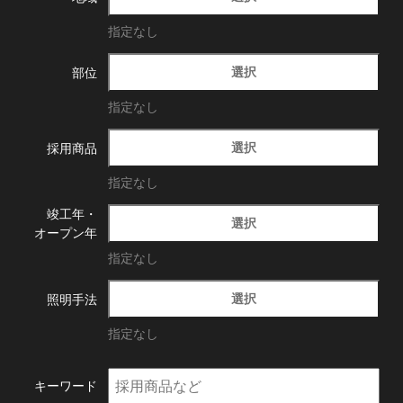
指定なし
選択
部位
指定なし
選択
採用商品
指定なし
竣工年・
選択
オープン年
指定なし
選択
照明手法
指定なし
キーワード