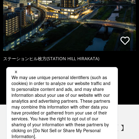
ステーションヒル枚方(STATION HILL HIRAKATA)
1
2
3
4
5
パナソニックの電気設備 SNSアカウント