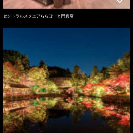
セントラルスクエアららぽーと門真店