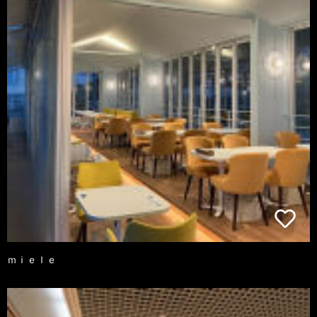
ｍｉｅｌｅ