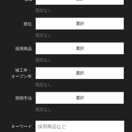
指定なし
選択
部位
指定なし
選択
採用商品
指定なし
竣工年・
選択
オープン年
指定なし
選択
照明手法
指定なし
キーワード