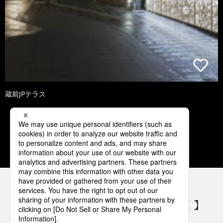
蔵前JPテラス
2
3
4
5
6
パナソニックの電気設備 SNSアカウント