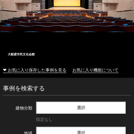
大船渡市民文化会館
❤ お気に入り保存した事例を見る
お気に入り機能について
事例を検索する
選択
建物分類
指定なし
選択
地域