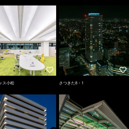
ャス小松
さつきた8・1