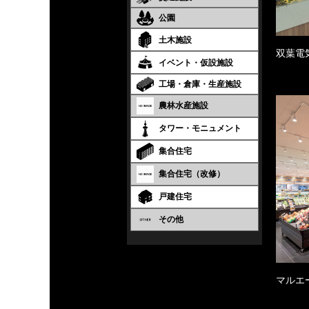
公園
土木施設
双葉電
イベント・仮設施設
工場・倉庫・生産施設
農林水産施設
タワー・モニュメント
集合住宅
集合住宅（改修）
戸建住宅
その他
マルエ