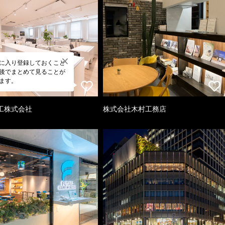
に入り登録しておくこと
後でまとめて見ることが
ます。
工株式会社
株式会社木村工務店