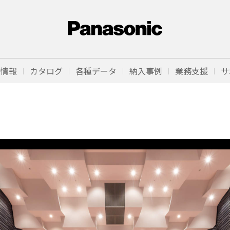
品情報
カタログ
各種データ
納入事例
業務支援
サ