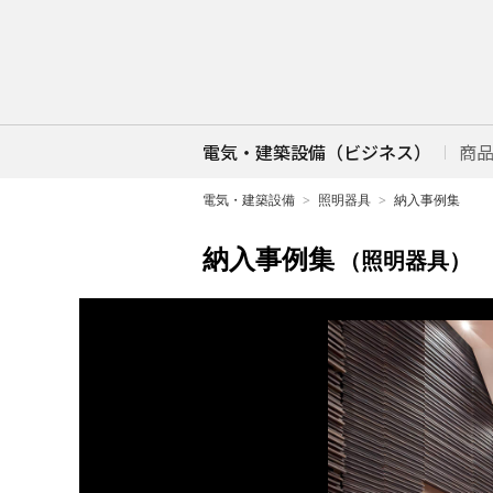
電気・建築設備（ビジネス）
商
電気・建築設備
照明器具
納入事例集
納入事例集
（照明器具）