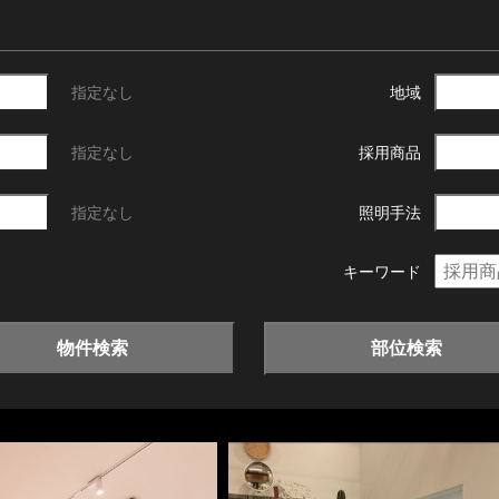
指定なし
地域
指定なし
採用商品
指定なし
照明手法
キーワード
物件検索
部位検索