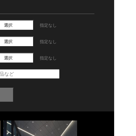
選択
指定なし
選択
指定なし
選択
指定なし