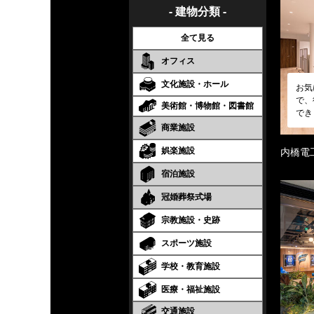
- 建物分類 -
全て見る
オフィス
文化施設・ホール
お気
で、
美術館・博物館・図書館
でき
商業施設
娯楽施設
内橋電
宿泊施設
冠婚葬祭式場
宗教施設・史跡
スポーツ施設
学校・教育施設
医療・福祉施設
交通施設