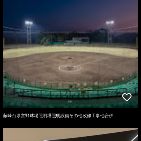
藤崎台県営野球場照明塔照明設備その他改修工事他合併