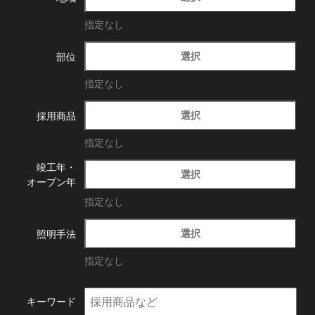
指定なし
選択
部位
指定なし
選択
採用商品
指定なし
竣工年・
選択
オープン年
指定なし
選択
照明手法
指定なし
キーワード