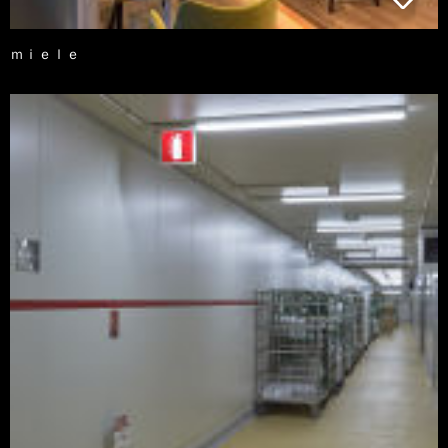
ｍｉｅｌｅ