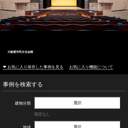
大船渡市民文化会館
❤ お気に入り保存した事例を見る
お気に入り機能について
事例を検索する
選択
建物分類
指定なし
選択
地域