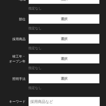
指定なし
選択
部位
指定なし
選択
採用商品
指定なし
竣工年・
選択
オープン年
指定なし
選択
照明手法
指定なし
キーワード