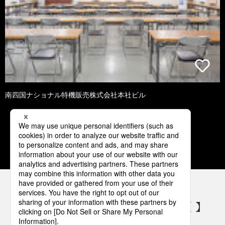
南四国ナショナル特機販売株式会社本社ビル
1
2
3
4
5
パナソニックの電気設備 SNSアカウント