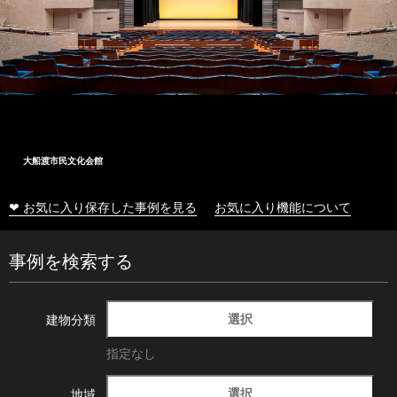
大船渡市民文化会館
❤ お気に入り保存した事例を見る
お気に入り機能について
事例を検索する
選択
建物分類
指定なし
選択
地域