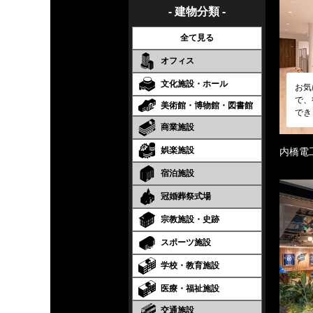
- 建物分類 -
全て見る
オフィス
文化施設・ホール
お気
で、
美術館・博物館・図書館
でき
商業施設
娯楽施設
内橋電
宿泊施設
冠婚葬祭式場
宗教施設・史跡
スポーツ施設
学校・教育施設
医療・福祉施設
交通施設