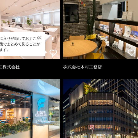
に入り登録しておくこと
後でまとめて見ることが
ます。
工株式会社
株式会社木村工務店