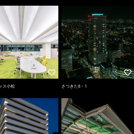
ャス小松
さつきた8・1