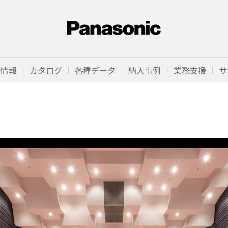
品情報
カタログ
各種データ
納入事例
業務支援
サ