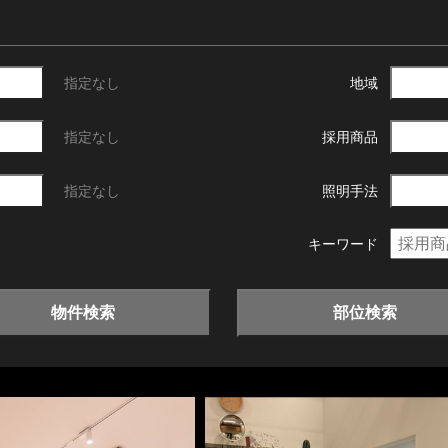
指定なし
地域
指定なし
採用商品
指定なし
照明手法
キーワード
物件検索
部位検索