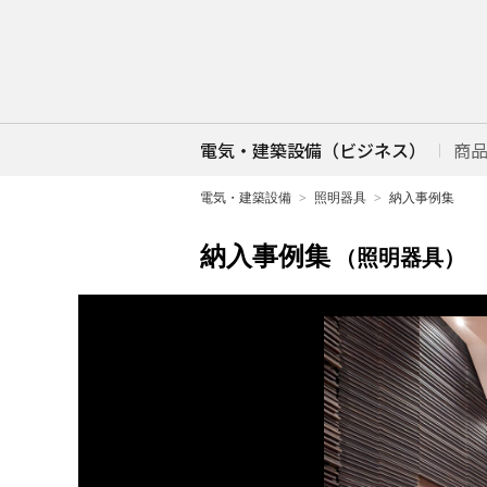
電気・建築設備（ビジネス）
商
電気・建築設備
照明器具
納入事例集
納入事例集
（照明器具）