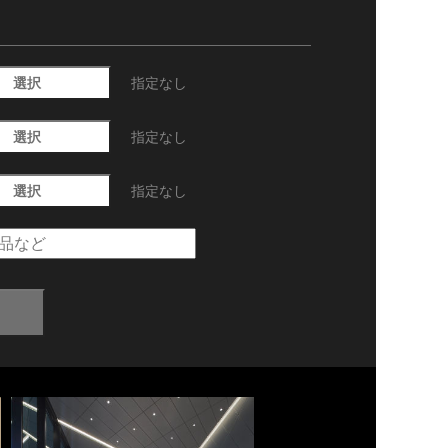
選択
指定なし
選択
指定なし
選択
指定なし