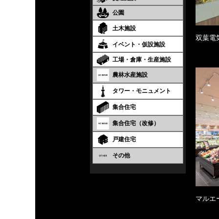
公園
土木施設
双葉電
イベント・仮設施設
工場・倉庫・生産施設
農林水産施設
タワー・モニュメント
集合住宅
集合住宅（改修）
戸建住宅
その他
マルエ