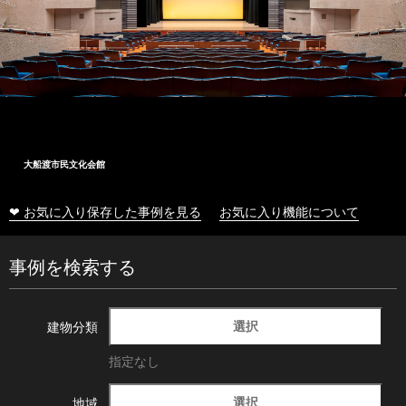
大船渡市民文化会館
❤ お気に入り保存した事例を見る
お気に入り機能について
事例を検索する
選択
建物分類
指定なし
選択
地域