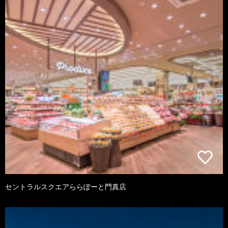
セントラルスクエアららぽーと門真店