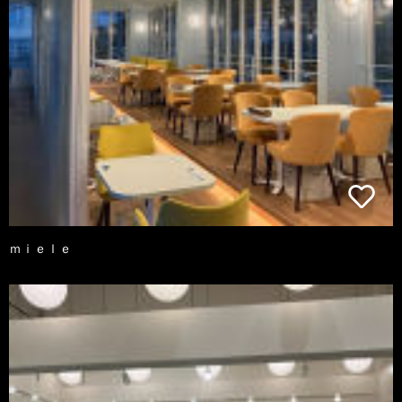
ｍｉｅｌｅ