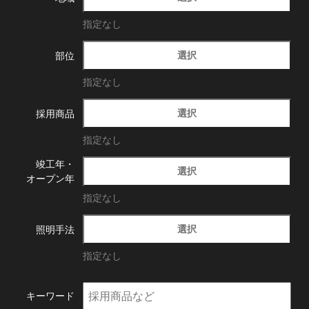
指定なし
選択
部位
指定なし
選択
採用商品
指定なし
竣工年・
選択
オープン年
指定なし
選択
照明手法
指定なし
キーワード