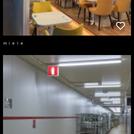
ｍｉｅｌｅ