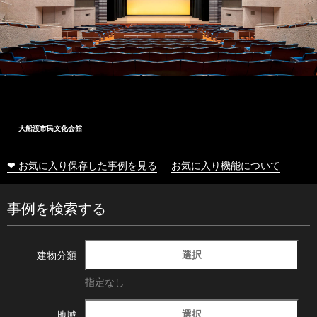
大船渡市民文化会館
❤ お気に入り保存した事例を見る
お気に入り機能について
事例を検索する
選択
建物分類
指定なし
選択
地域