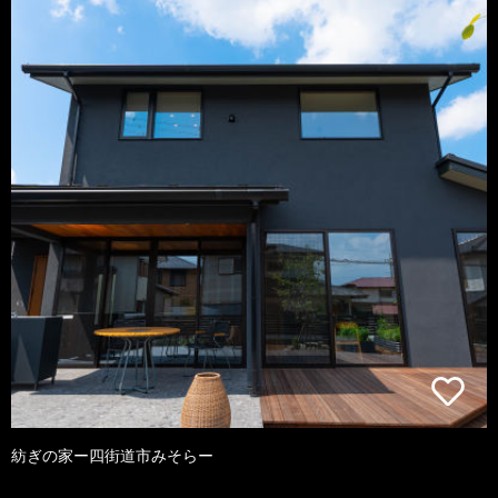
紡ぎの家ー四街道市みそらー