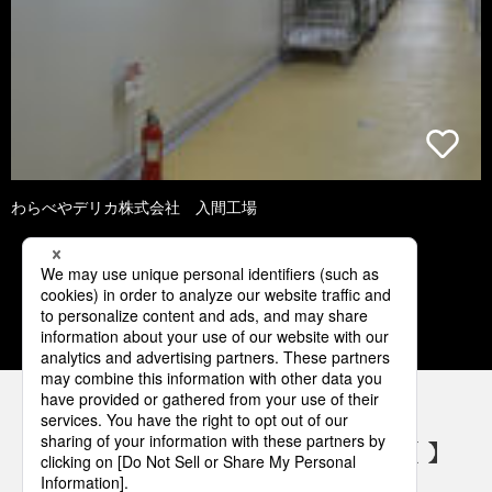
わらべやデリカ株式会社 入間工場
1
2
3
4
5
パナソニックの電気設備 SNSアカウント