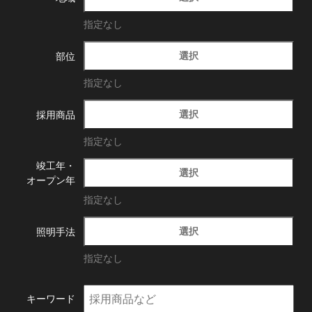
指定なし
選択
部位
指定なし
選択
採用商品
指定なし
竣工年・
選択
オープン年
指定なし
選択
照明手法
指定なし
キーワード