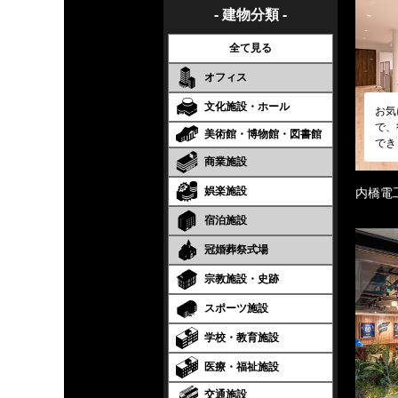
- 建物分類 -
全て見る
オフィス
文化施設・ホール
お気
で、
美術館・博物館・図書館
でき
商業施設
娯楽施設
内橋電
宿泊施設
冠婚葬祭式場
宗教施設・史跡
スポーツ施設
学校・教育施設
医療・福祉施設
交通施設