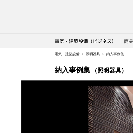
電気・建築設備（ビジネス）
商
電気・建築設備
照明器具
納入事例集
納入事例集
（照明器具）