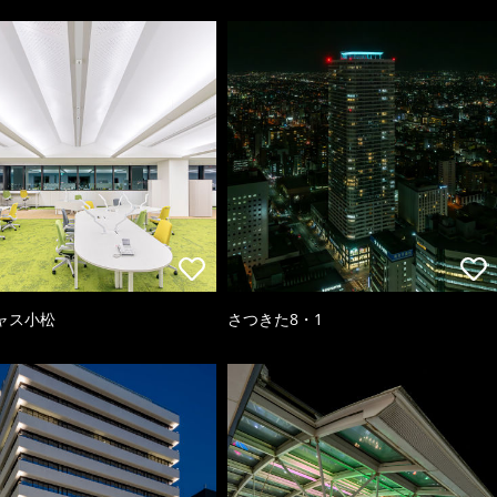
ャス小松
さつきた8・1