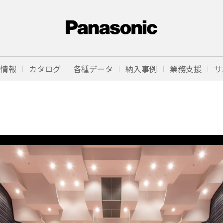
品情報
カタログ
各種データ
納入事例
業務支援
サ