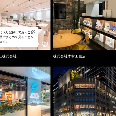
に入り登録しておくこと
後でまとめて見ることが
ます。
工株式会社
株式会社木村工務店