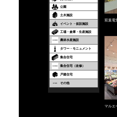
公園
土木施設
双葉電
イベント・仮設施設
工場・倉庫・生産施設
農林水産施設
タワー・モニュメント
集合住宅
集合住宅（改修）
戸建住宅
その他
マルエ