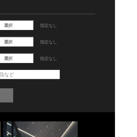
選択
指定なし
選択
指定なし
選択
指定なし