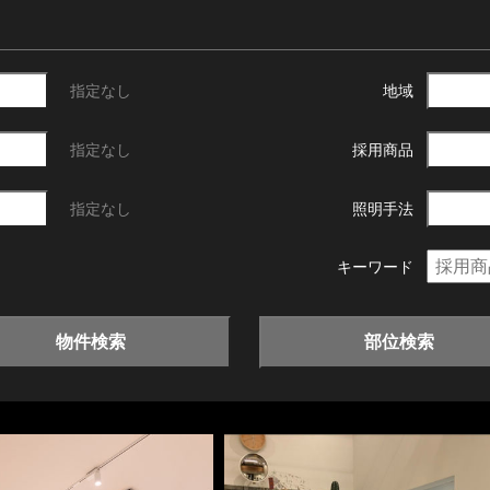
指定なし
地域
指定なし
採用商品
指定なし
照明手法
キーワード
物件検索
部位検索