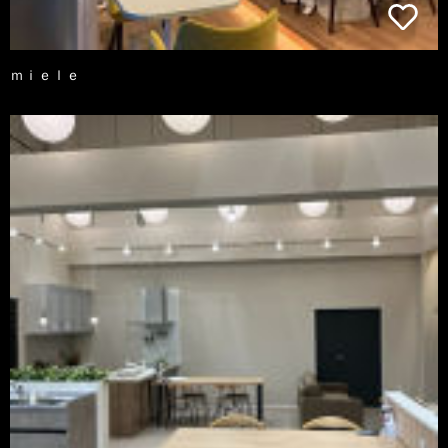
ｍｉｅｌｅ