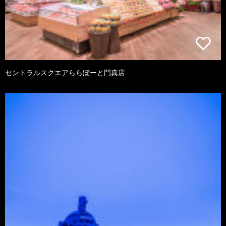
セントラルスクエアららぽーと門真店