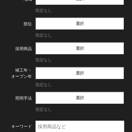
指定なし
選択
部位
指定なし
選択
採用商品
指定なし
竣工年・
選択
オープン年
指定なし
選択
照明手法
指定なし
キーワード