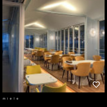
ｍｉｅｌｅ