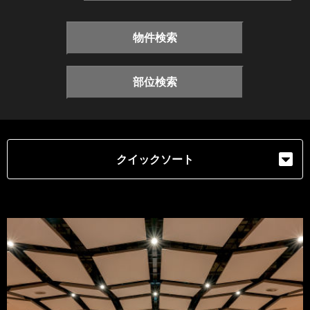
物件検索
部位検索
クイックソート