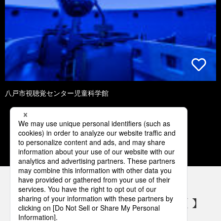
八戸市視聴覚センター児童科学館
1
2
3
4
5
パナソニックの電気設備 SNSアカウント