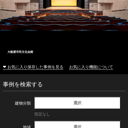
大船渡市民文化会館
❤ お気に入り保存した事例を見る
お気に入り機能について
事例を検索する
選択
建物分類
指定なし
選択
地域