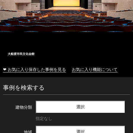
大船渡市民文化会館
❤ お気に入り保存した事例を見る
お気に入り機能について
事例を検索する
選択
建物分類
指定なし
選択
地域