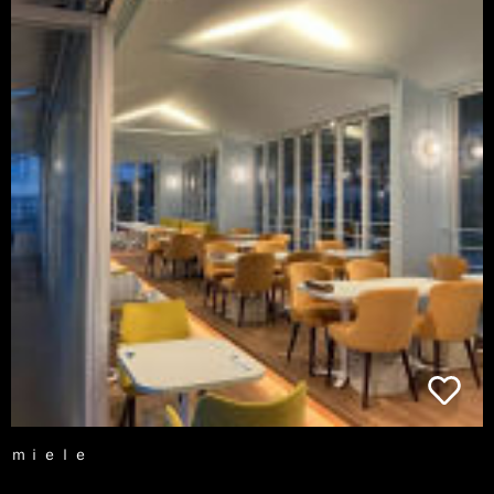
ｍｉｅｌｅ