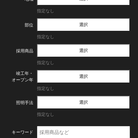
指定なし
選択
部位
指定なし
選択
採用商品
指定なし
竣工年・
選択
オープン年
指定なし
選択
照明手法
指定なし
キーワード