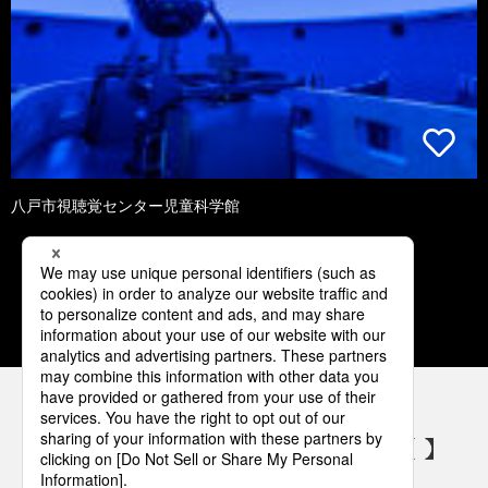
八戸市視聴覚センター児童科学館
1
2
3
4
5
パナソニックの電気設備 SNSアカウント