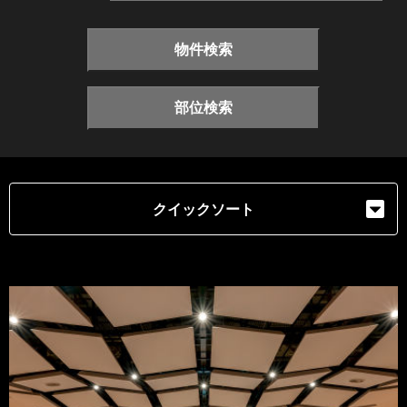
物件検索
部位検索
クイックソート