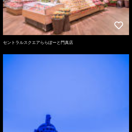
セントラルスクエアららぽーと門真店