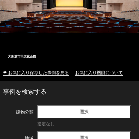
大船渡市民文化会館
❤ お気に入り保存した事例を見る
お気に入り機能について
事例を検索する
選択
建物分類
指定なし
選択
地域