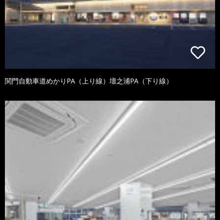
関門自動車道めかりPA（上り線）壇之浦PA（下り線）