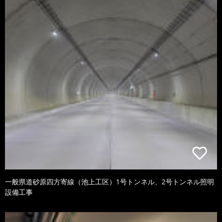
一般県道砂原四方寄線（池上工区）1号トンネル、2号トンネル照明
設備工事