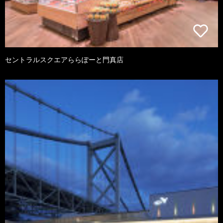
セントラルスクエアららぽーと門真店