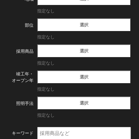
指定なし
選択
部位
指定なし
選択
採用商品
指定なし
竣工年・
選択
オープン年
指定なし
選択
照明手法
指定なし
キーワード