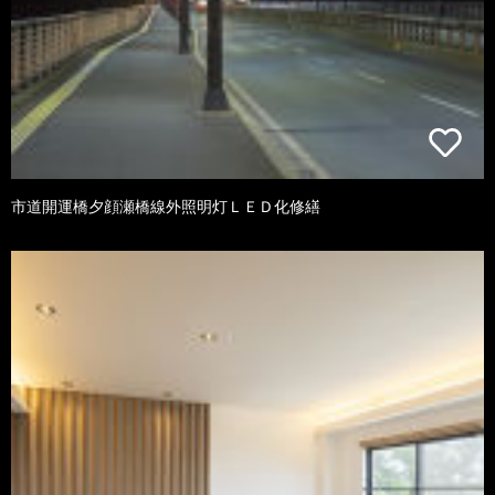
市道開運橋夕顔瀬橋線外照明灯ＬＥＤ化修繕