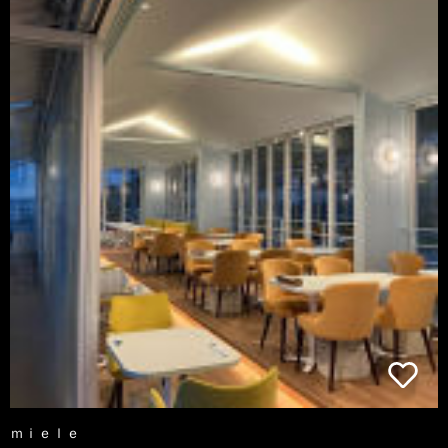
ｍｉｅｌｅ