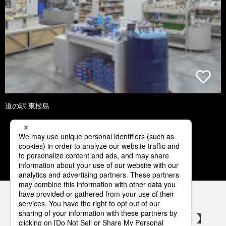
道の駅 東松島
1
2
3
4
5
パナソニックの電気設備 SNSアカウント