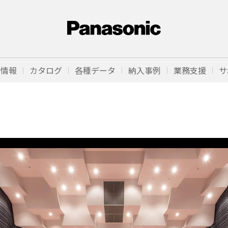
品情報
カタログ
各種データ
納入事例
業務支援
サ