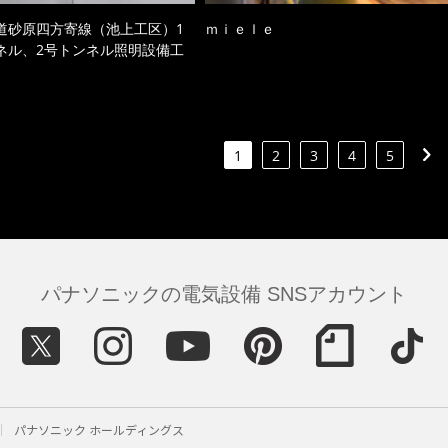
道砂原四方寄線（池上工区）1
ｍｉｅｌｅ
ネル、2号トンネル照明設備工
1
2
3
4
5
パナソニックの電気設備 SNSアカウント
パナソニック ホールディングス