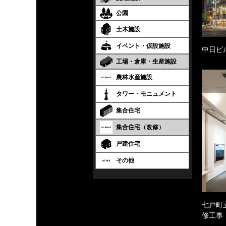
公園
土木施設
イベント・仮設施設
中日ビ
工場・倉庫・生産施設
農林水産施設
タワー・モニュメント
集合住宅
集合住宅（改修）
戸建住宅
その他
七戸町
修工事