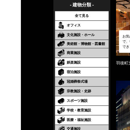
- 建物分類 -
全て見る
オフィス
文化施設・ホール
お気
で、
美術館・博物館・図書館
でき
商業施設
娯楽施設
羽後町
宿泊施設
冠婚葬祭式場
宗教施設・史跡
スポーツ施設
学校・教育施設
医療・福祉施設
交通施設