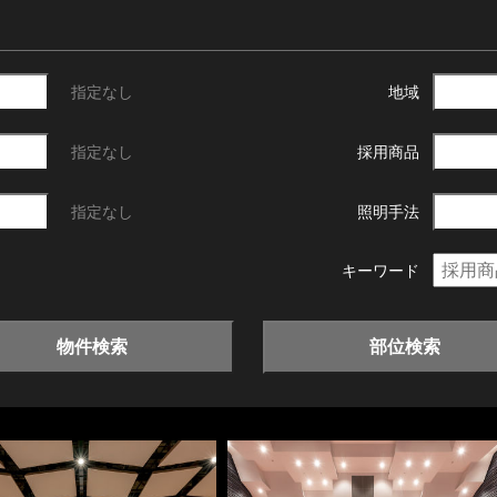
指定なし
地域
指定なし
採用商品
指定なし
照明手法
キーワード
物件検索
部位検索