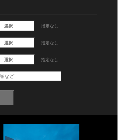
選択
指定なし
選択
指定なし
選択
指定なし