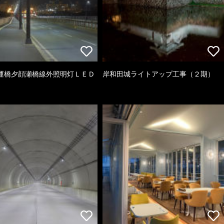
運橋夕顔瀬橋線外照明灯ＬＥＤ
岸和田城ライトアップ工事（２期）