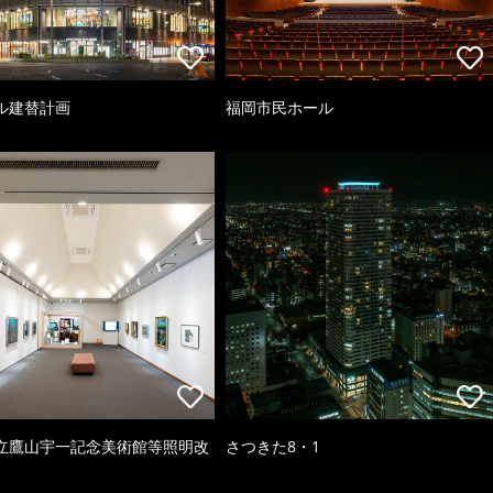
ル建替計画
福岡市民ホール
立鷹山宇一記念美術館等照明改
さつきた8・1