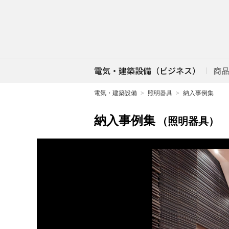
電気・建築設備（ビジネス）
商
電気・建築設備
照明器具
納入事例集
納入事例集
（照明器具）