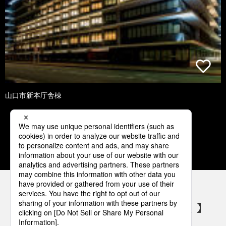
山口市新本庁舎棟
1
2
3
4
5
パナソニックの電気設備 SNSアカウント