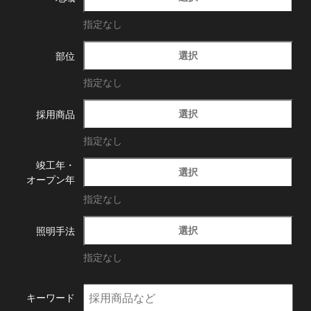
指定なし
選択
部位
指定なし
選択
採用商品
指定なし
竣工年・
選択
オープン年
指定なし
選択
照明手法
指定なし
キーワード