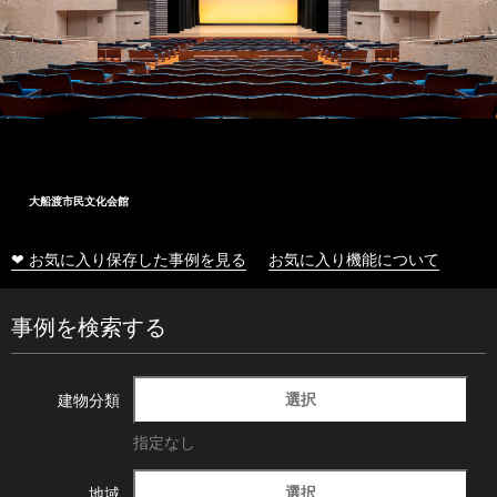
大船渡市民文化会館
❤ お気に入り保存した事例を見る
お気に入り機能について
事例を検索する
選択
建物分類
指定なし
選択
地域