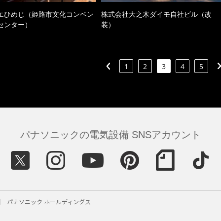
エひめじ（姫路市文化コンベン
株式会社大之木ダイモ自社ビル（改
センター）
装）
1
2
3
4
5
パナソニックの電気設備 SNSアカウント
パナソニック ホールディングス