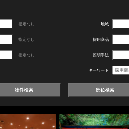
指定なし
地域
指定なし
採用商品
指定なし
照明手法
キーワード
物件検索
部位検索