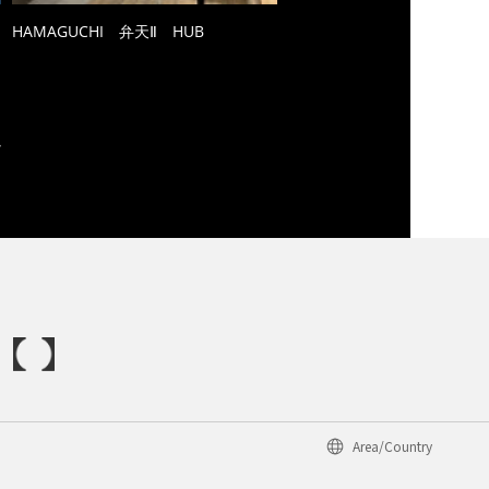
HAMAGUCHI 弁天Ⅱ HUB
Area/Country