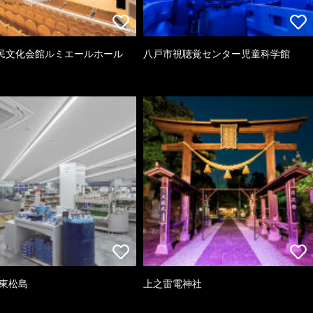
民文化会館ルミエールホール
八戸市視聴覚センター児童科学館
 東松島
上之雷電神社