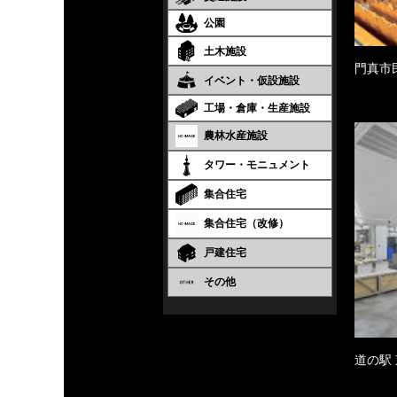
公園
土木施設
門真市
イベント・仮設施設
工場・倉庫・生産施設
農林水産施設
タワー・モニュメント
集合住宅
集合住宅（改修）
戸建住宅
その他
道の駅