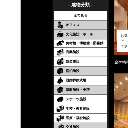
- 建物分類 -
全て見る
オフィス
文化施設・ホール
お気
で、
美術館・博物館・図書館
でき
商業施設
娯楽施設
金ケ崎
宿泊施設
冠婚葬祭式場
宗教施設・史跡
スポーツ施設
学校・教育施設
医療・福祉施設
交通施設