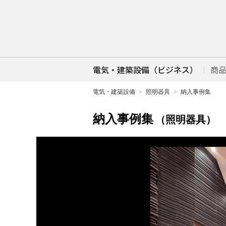
電気・建築設備（ビジネス）
商
電気・建築設備
照明器具
納入事例集
納入事例集
（照明器具）