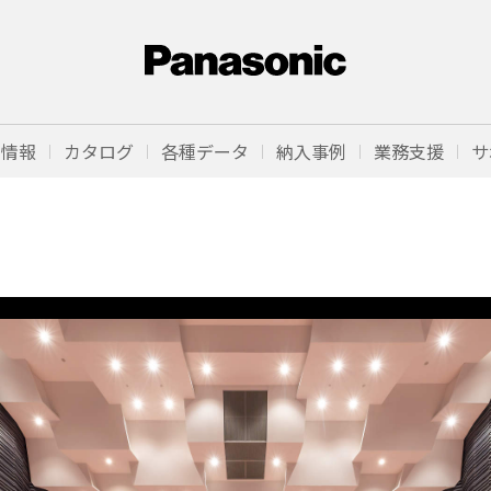
品情報
カタログ
各種データ
納入事例
業務支援
サ