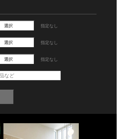
選択
指定なし
選択
指定なし
選択
指定なし