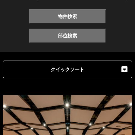
物件検索
部位検索
クイックソート