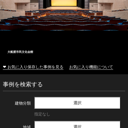
大船渡市民文化会館
❤ お気に入り保存した事例を見る
お気に入り機能について
事例を検索する
選択
建物分類
指定なし
選択
地域