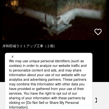
岸和田城ライトアップ工事（２期）
1
2
3
4
5
パナソニックの電気設備 SNSアカウント