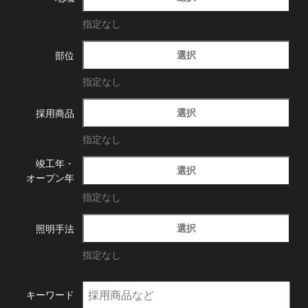
指定なし
選択
部位
指定なし
選択
採用商品
指定なし
竣工年・
選択
オープン年
指定なし
選択
照明手法
指定なし
キーワード