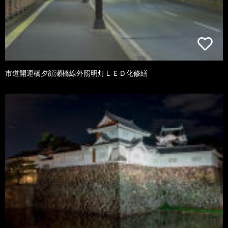
市道開運橋夕顔瀬橋線外照明灯ＬＥＤ化修繕