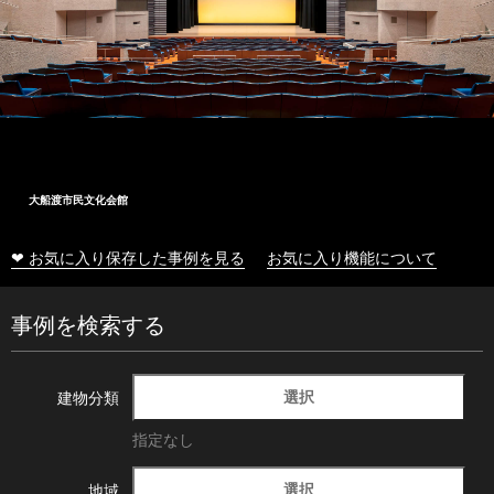
大船渡市民文化会館
❤ お気に入り保存した事例を見る
お気に入り機能について
事例を検索する
選択
建物分類
指定なし
選択
地域