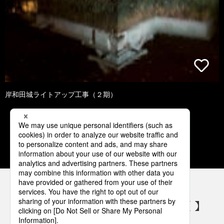
岸和田城ライトアップ工事（２期）
1
2
3
4
5
パナソニックの電気設備 SNSアカウント