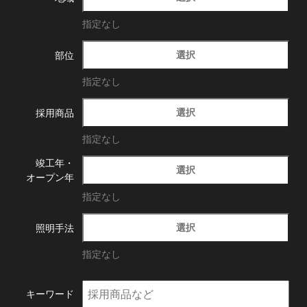
指定なし
選択
部位
指定なし
選択
採用商品
指定なし
竣工年・
選択
オープン年
指定なし
選択
照明手法
指定なし
キーワード