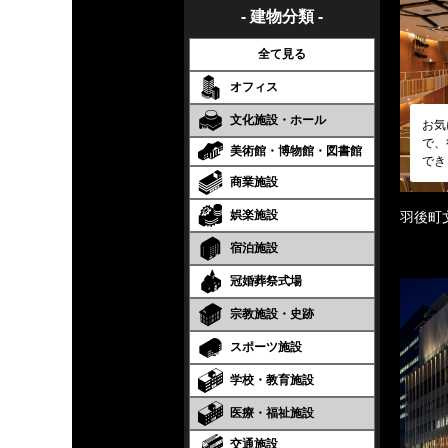
- 建物分類 -
全て見る
オフィス
文化施設・ホール
お気
で、
美術館・博物館・図書館
でき
商業施設
娯楽施設
羽後町
宿泊施設
冠婚葬祭式場
宗教施設・史跡
スポーツ施設
学校・教育施設
医療・福祉施設
交通施設