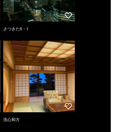
さつきた8・1
洗心和方