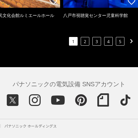
民文化会館ルミエールホール
八戸市視聴覚センター児童科学館
1
2
3
4
5
パナソニックの電気設備 SNSアカウント
パナソニック ホールディングス