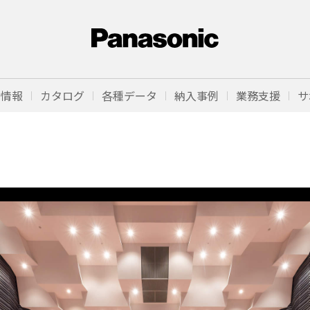
品情報
カタログ
各種データ
納入事例
業務支援
サ