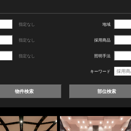
指定なし
地域
指定なし
採用商品
指定なし
照明手法
キーワード
物件検索
部位検索