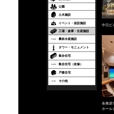
公園
土木施設
イベント・仮設施設
中日ビ
工場・倉庫・生産施設
農林水産施設
タワー・モニュメント
集合住宅
集合住宅（改修）
戸建住宅
その他
各務原
ホール