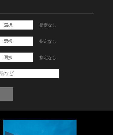
選択
指定なし
選択
指定なし
選択
指定なし