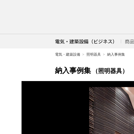
電気・建築設備（ビジネス）
商
電気・建築設備
照明器具
納入事例集
納入事例集
（照明器具）