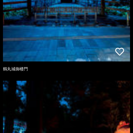
鶴丸城御楼門