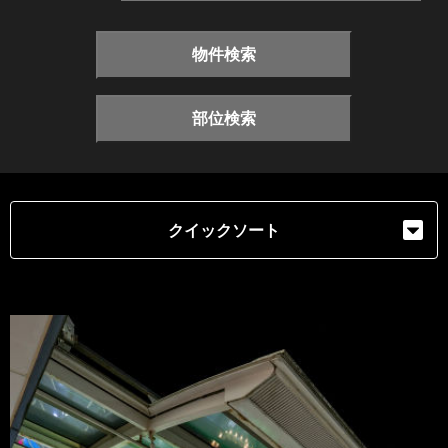
物件検索
部位検索
クイックソート