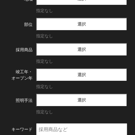
指定なし
選択
部位
指定なし
選択
採用商品
指定なし
竣工年・
選択
オープン年
指定なし
選択
照明手法
指定なし
キーワード