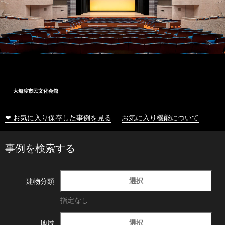
大船渡市民文化会館
❤ お気に入り保存した事例を見る
お気に入り機能について
事例を検索する
選択
建物分類
指定なし
選択
地域