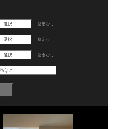
選択
指定なし
選択
指定なし
選択
指定なし