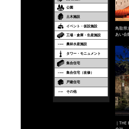
公園
土木施設
イベント・仮設施設
鳥取県
あい会
工場・倉庫・生産施設
農林水産施設
タワー・モニュメント
集合住宅
集合住宅（改修）
戸建住宅
その他
｜THE
会社