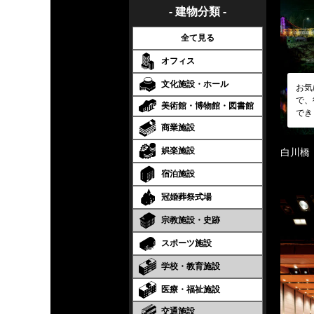
- 建物分類 -
全て見る
オフィス
文化施設・ホール
お気
で、
美術館・博物館・図書館
でき
商業施設
娯楽施設
白川橋
宿泊施設
冠婚葬祭式場
宗教施設・史跡
スポーツ施設
学校・教育施設
医療・福祉施設
交通施設