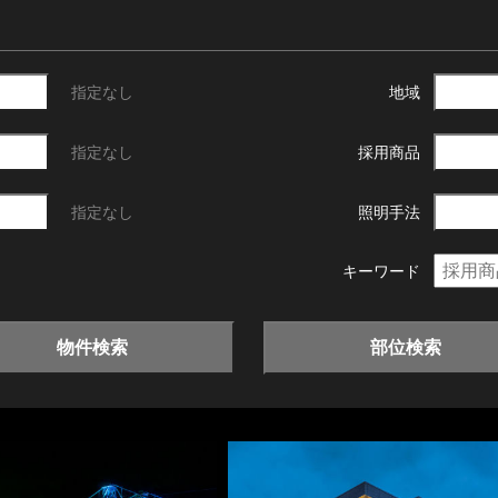
指定なし
地域
指定なし
採用商品
指定なし
照明手法
キーワード
物件検索
部位検索