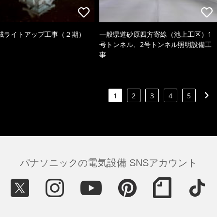
城ライトアップ工事（２期）
一般県道砂原四方寄線（池上工区）1
号トンネル、2号トンネル照明設備工
事
1
2
3
4
5
パナソニックの電気設備 SNSアカウント