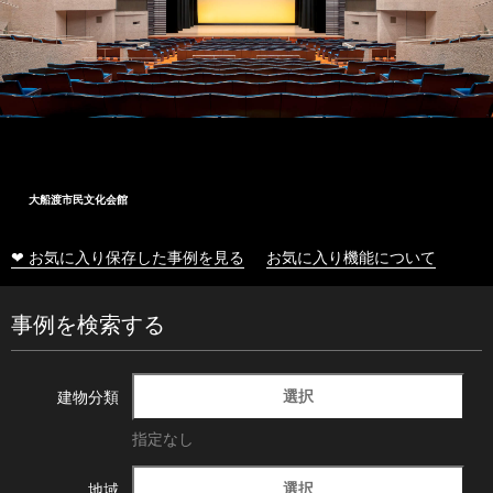
大船渡市民文化会館
❤ お気に入り保存した事例を見る
お気に入り機能について
事例を検索する
選択
建物分類
指定なし
選択
地域