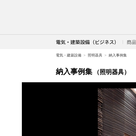
電気・建築設備（ビジネス）
商
電気・建築設備
照明器具
納入事例集
納入事例集
（照明器具）