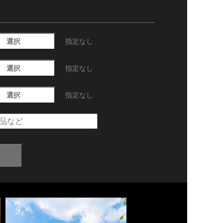
選択
指定なし
選択
指定なし
選択
指定なし