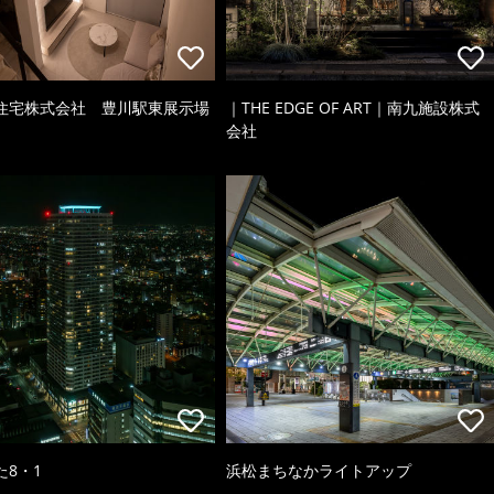
住宅株式会社 豊川駅東展示場
｜THE EDGE OF ART｜南九施設株式
会社
た8・1
浜松まちなかライトアップ