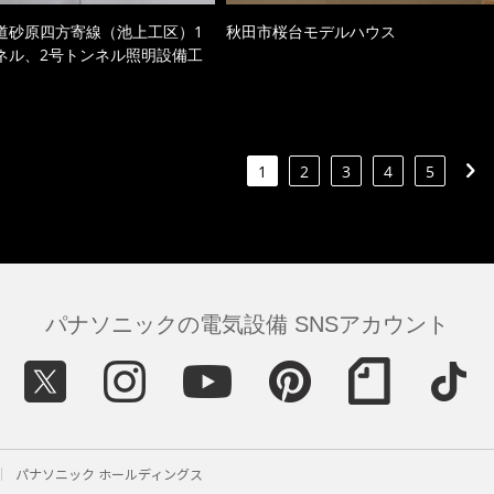
道砂原四方寄線（池上工区）1
秋田市桜台モデルハウス
ネル、2号トンネル照明設備工
1
2
3
4
5
パナソニックの電気設備 SNSアカウント
パナソニック ホールディングス