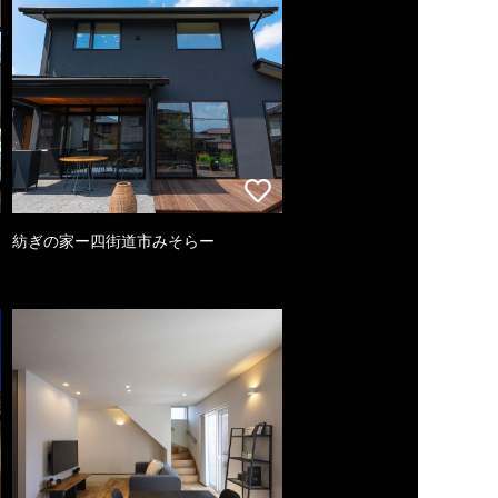
紡ぎの家ー四街道市みそらー