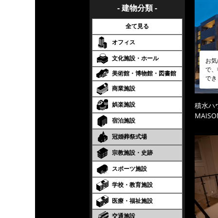
- 建物分類 -
全て見る
オフィス
文化施設・ホール
お気
で、
美術館・博物館・図書館
でき
商業施設
娯楽施設
積水ハ
MAISO
宿泊施設
冠婚葬祭式場
宗教施設・史跡
スポーツ施設
学校・教育施設
医療・福祉施設
交通施設