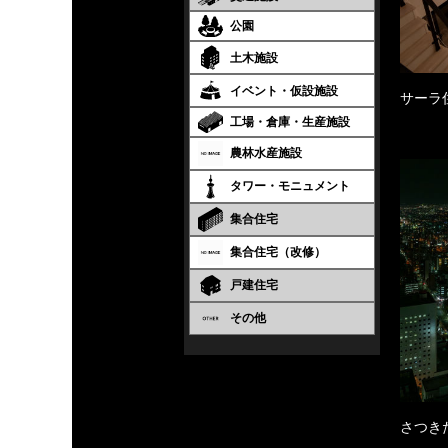
公園
土木施設
イベント・仮設施設
サーラ
工場・倉庫・生産施設
農林水産施設
タワー・モニュメント
集合住宅
集合住宅（改修）
戸建住宅
その他
さつき