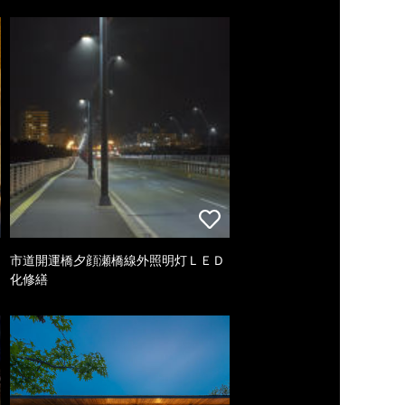
市道開運橋夕顔瀬橋線外照明灯ＬＥＤ
化修繕