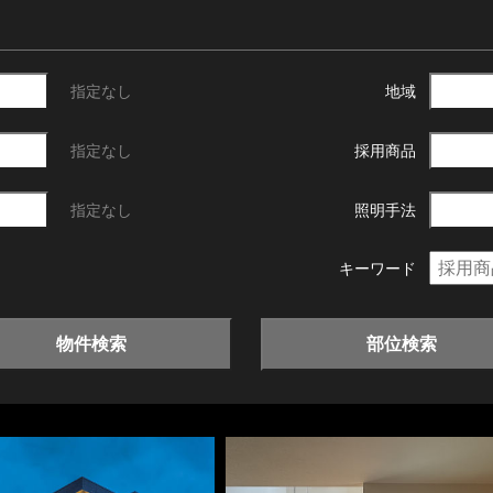
指定なし
地域
指定なし
採用商品
指定なし
照明手法
キーワード
物件検索
部位検索