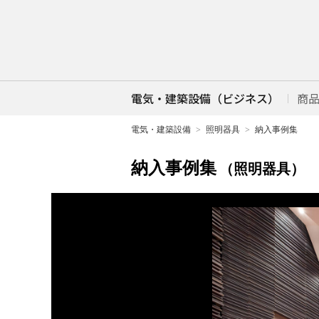
電気・建築設備（ビジネス）
商
電気・建築設備
照明器具
納入事例集
納入事例集
（照明器具）