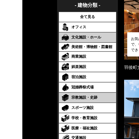
- 建物分類 -
全て見る
オフィス
文化施設・ホール
お気
で、
美術館・博物館・図書館
でき
商業施設
娯楽施設
羽後町
宿泊施設
冠婚葬祭式場
宗教施設・史跡
スポーツ施設
学校・教育施設
医療・福祉施設
交通施設