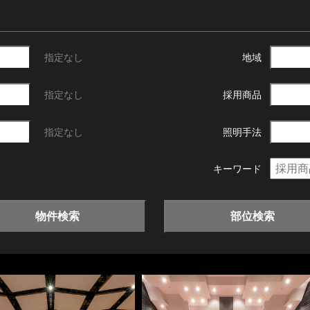
指定なし
地域
指定なし
採用商品
指定なし
照明手法
キーワード
物件検索
部位検索