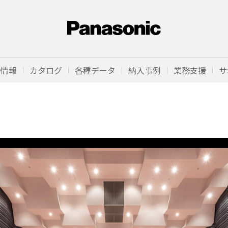
品情報
カタログ
各種データ
納入事例
業務支援
サ