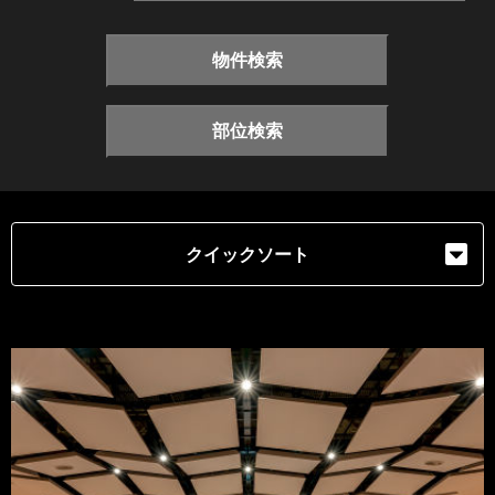
物件検索
部位検索
クイックソート