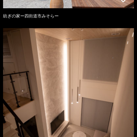
紡ぎの家ー四街道市みそらー