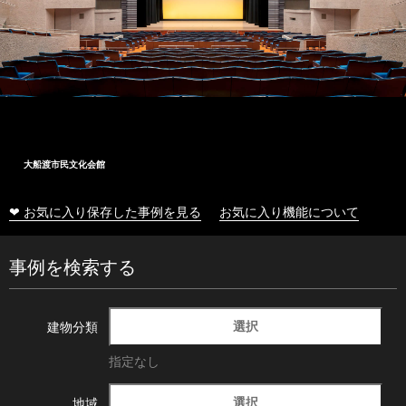
大船渡市民文化会館
❤ お気に入り保存した事例を見る
お気に入り機能について
事例を検索する
選択
建物分類
指定なし
選択
地域