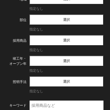
指定なし
選択
部位
指定なし
選択
採用商品
指定なし
竣工年・
選択
オープン年
指定なし
選択
照明手法
指定なし
キーワード