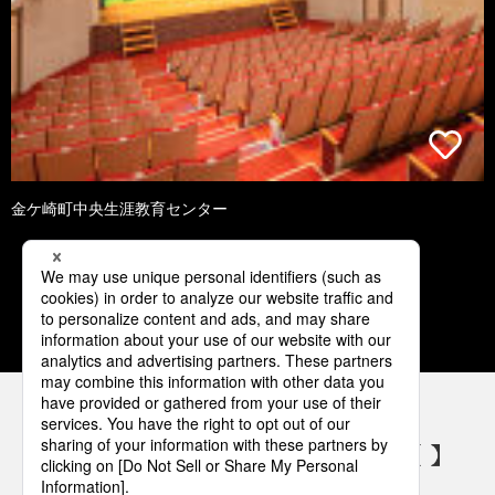
金ケ崎町中央生涯教育センター
1
2
3
4
5
パナソニックの電気設備 SNSアカウント