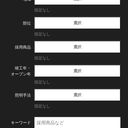
指定なし
選択
部位
指定なし
選択
採用商品
指定なし
竣工年・
選択
オープン年
指定なし
選択
照明手法
指定なし
キーワード