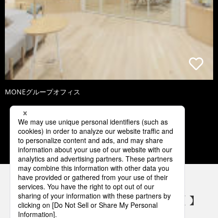
MONEグループオフィス
3
4
5
6
7
パナソニックの電気設備 SNSアカウント