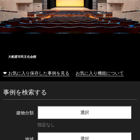
大船渡市民文化会館
❤ お気に入り保存した事例を見る
お気に入り機能について
事例を検索する
選択
建物分類
指定なし
選択
地域