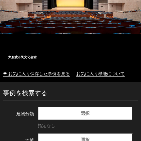
大船渡市民文化会館
❤ お気に入り保存した事例を見る
お気に入り機能について
事例を検索する
選択
建物分類
指定なし
選択
地域