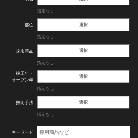
指定なし
選択
部位
指定なし
選択
採用商品
指定なし
竣工年・
選択
オープン年
指定なし
選択
照明手法
指定なし
キーワード