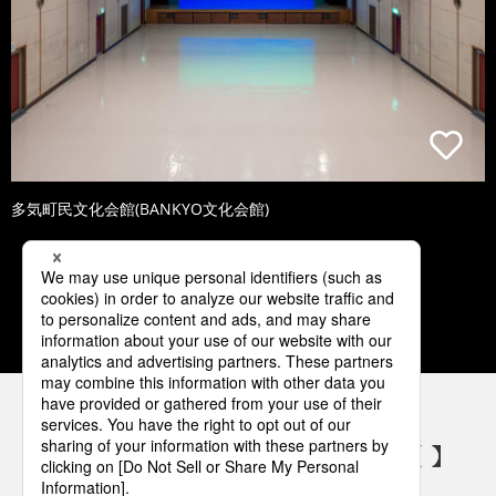
多気町民文化会館(BANKYO文化会館)
1
2
3
4
5
パナソニックの電気設備 SNSアカウント