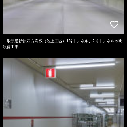
一般県道砂原四方寄線（池上工区）1号トンネル、2号トンネル照明
設備工事