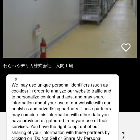
わらべやデリカ株式会社 入間工場
1
2
3
4
5
パナソニックの電気設備 SNSアカウント