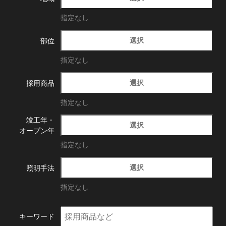
指定なし
選択
部位
指定なし
選択
採用商品
指定なし
竣工年・
選択
オープン年
指定なし
選択
照明手法
指定なし
キーワード