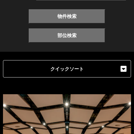
物件検索
部位検索
クイックソート