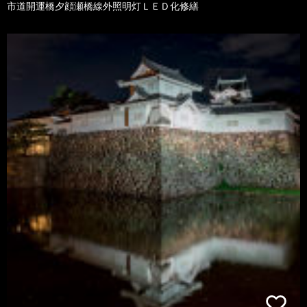
市道開運橋夕顔瀬橋線外照明灯ＬＥＤ化修繕