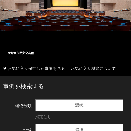
大船渡市民文化会館
❤ お気に入り保存した事例を見る
お気に入り機能について
事例を検索する
選択
建物分類
指定なし
選択
地域