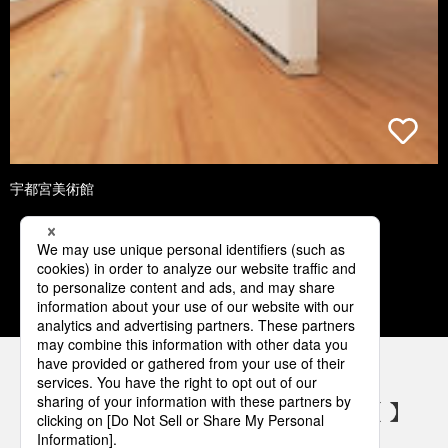
宇都宮美術館
1
2
3
4
5
パナソニックの電気設備 SNSアカウント