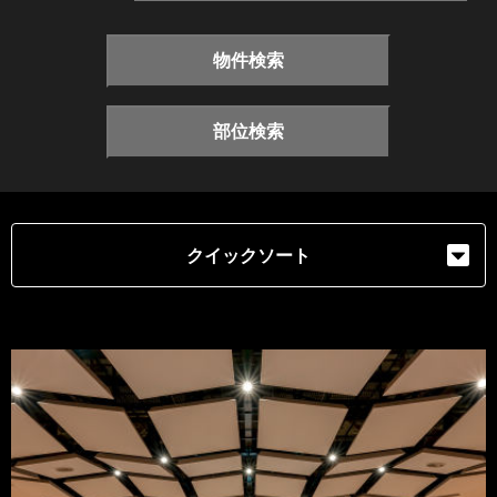
物件検索
部位検索
クイックソート