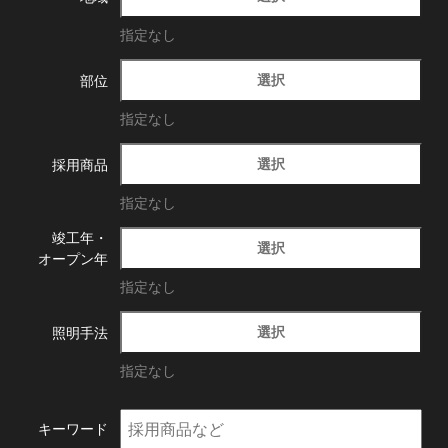
指定なし
選択
部位
指定なし
選択
採用商品
指定なし
竣工年・
選択
オープン年
指定なし
選択
照明手法
指定なし
キーワード