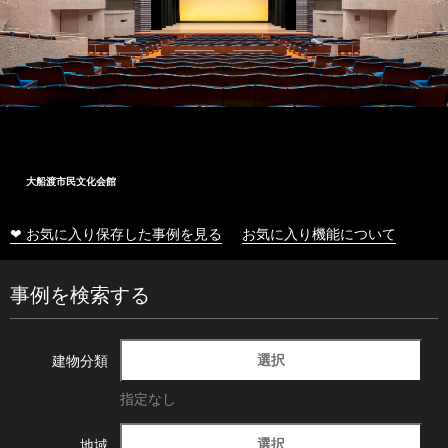
大船渡市民文化会館
❤ お気に入り保存した事例を見る
お気に入り機能について
事例を検索する
選択
建物分類
指定なし
選択
地域