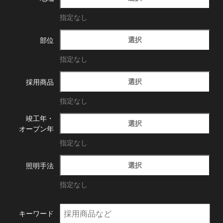
指定なし
選択
部位
指定なし
選択
採用商品
指定なし
竣工年・
選択
オープン年
指定なし
選択
照明手法
指定なし
キーワード