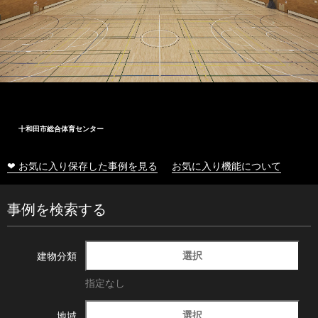
十和田市総合体育センター
❤ お気に入り保存した事例を見る
お気に入り機能について
事例を検索する
選択
建物分類
指定なし
選択
地域