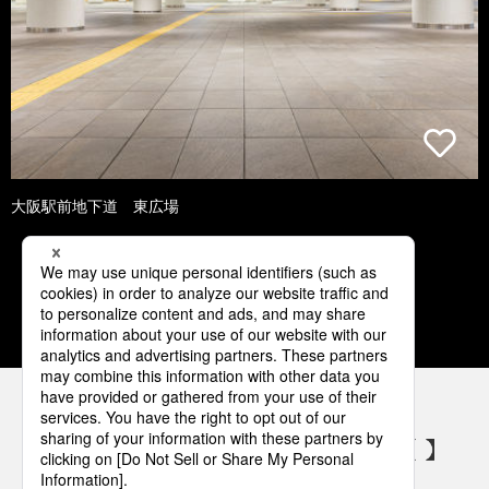
大阪駅前地下道 東広場
1
2
3
4
5
パナソニックの電気設備 SNSアカウント