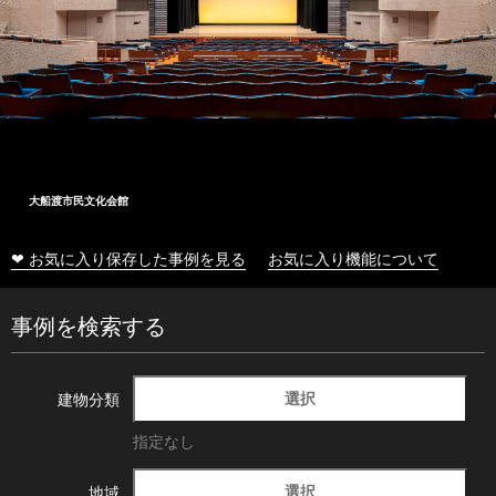
大船渡市民文化会館
❤ お気に入り保存した事例を見る
お気に入り機能について
事例を検索する
選択
建物分類
指定なし
選択
地域