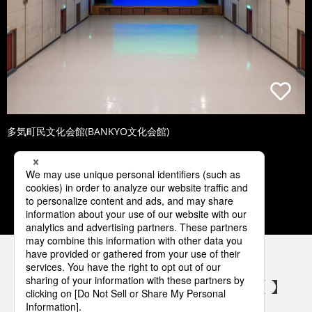
多気町民文化会館(BANKYO文化会館)
1
2
3
4
5
パナソニックの電気設備 SNSアカウント