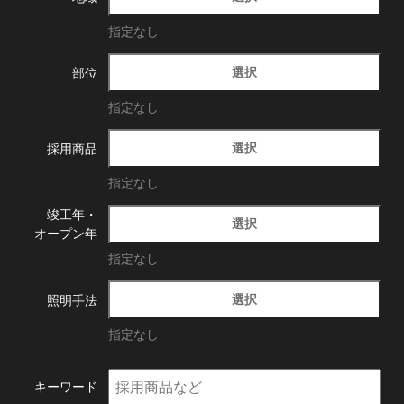
指定なし
選択
部位
指定なし
選択
採用商品
指定なし
竣工年・
選択
オープン年
指定なし
選択
照明手法
指定なし
キーワード