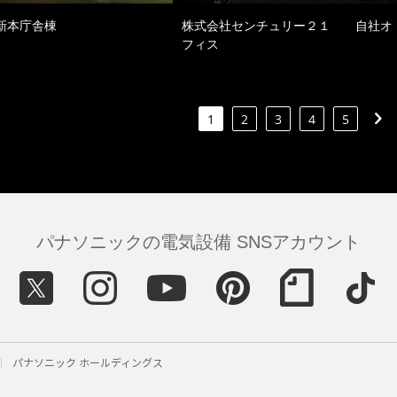
新本庁舎棟
株式会社センチュリー２１ 自社オ
フィス
1
2
3
4
5
パナソニックの電気設備 SNSアカウント
パナソニック ホールディングス