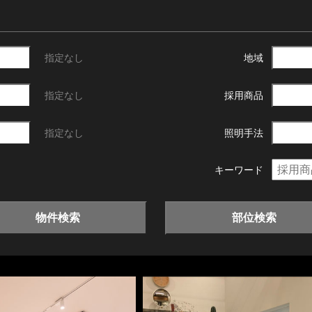
指定なし
地域
指定なし
採用商品
指定なし
照明手法
キーワード
物件検索
部位検索