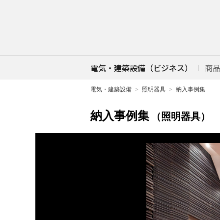
電気・建築設備（ビジネス）
商
電気・建築設備
照明器具
納入事例集
納入事例集
（照明器具）