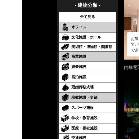
- 建物分類 -
全て見る
オフィス
文化施設・ホール
お気
で、
美術館・博物館・図書館
でき
商業施設
娯楽施設
内橋電
宿泊施設
冠婚葬祭式場
宗教施設・史跡
スポーツ施設
学校・教育施設
医療・福祉施設
交通施設