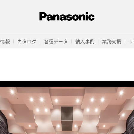
品情報
カタログ
各種データ
納入事例
業務支援
サ