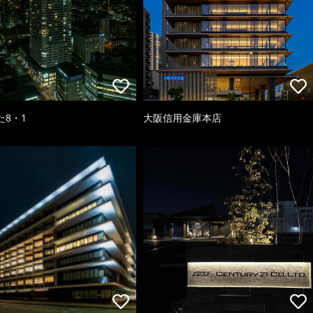
た8・1
大阪信用金庫本店