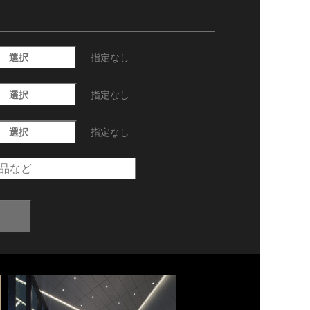
選択
指定なし
選択
指定なし
選択
指定なし