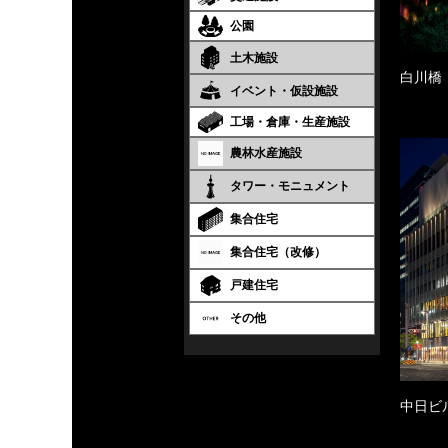
公園
土木施設
白川橋
イベント・仮設施設
工場・倉庫・生産施設
農林水産施設
タワー・モニュメント
集合住宅
集合住宅（改修）
戸建住宅
その他
中日ビ