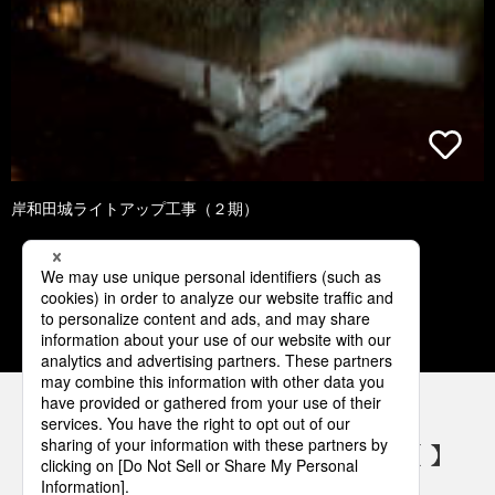
岸和田城ライトアップ工事（２期）
1
2
3
4
5
パナソニックの電気設備 SNSアカウント