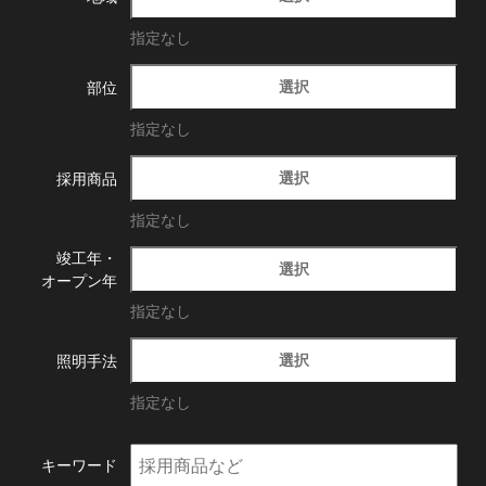
指定なし
選択
部位
指定なし
選択
採用商品
指定なし
竣工年・
選択
オープン年
指定なし
選択
照明手法
指定なし
キーワード