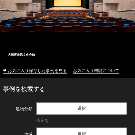
大船渡市民文化会館
❤ お気に入り保存した事例を見る
お気に入り機能について
事例を検索する
選択
建物分類
指定なし
選択
地域