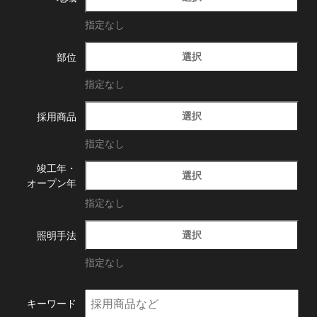
指定なし
選択
部位
指定なし
選択
採用商品
指定なし
竣工年・
選択
オープン年
指定なし
選択
照明手法
指定なし
キーワード