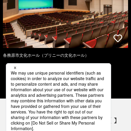
各務原市文化ホール（プリニーの文化ホール）
1
2
3
4
5
パナソニックの電気設備 SNSアカウント