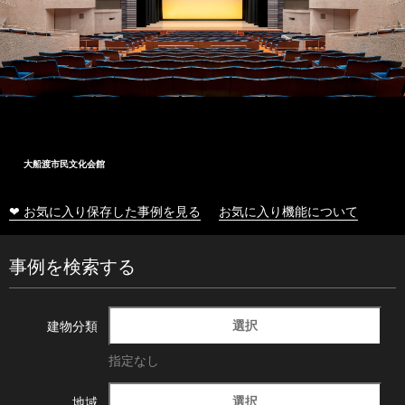
大船渡市民文化会館
❤ お気に入り保存した事例を見る
お気に入り機能について
事例を検索する
選択
建物分類
指定なし
選択
地域