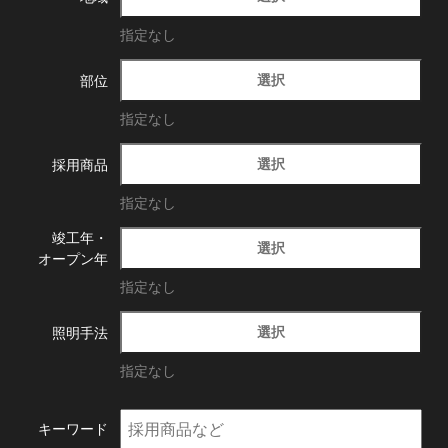
指定なし
選択
部位
指定なし
選択
採用商品
指定なし
竣工年・
選択
オープン年
指定なし
選択
照明手法
指定なし
キーワード