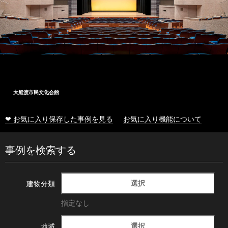
大船渡市民文化会館
❤ お気に入り保存した事例を見る
お気に入り機能について
事例を検索する
選択
建物分類
指定なし
選択
地域