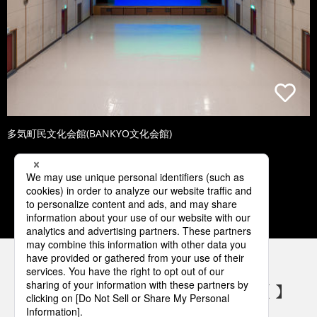
多気町民文化会館(BANKYO文化会館)
1
2
3
4
5
パナソニックの電気設備 SNSアカウント