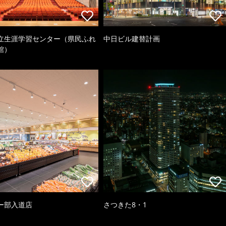
立生涯学習センター（県民ふれ
中日ビル建替計画
館）
ー部入道店
さつきた8・1