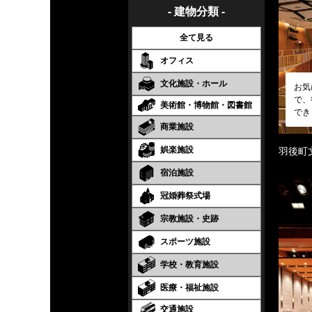
- 建物分類 -
全て見る
オフィス
文化施設・ホール
お気
で、
美術館・博物館・図書館
でき
商業施設
娯楽施設
羽後町
宿泊施設
冠婚葬祭式場
宗教施設・史跡
スポーツ施設
学校・教育施設
医療・福祉施設
交通施設