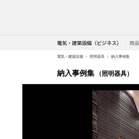
電気・建築設備（ビジネス）
商
電気・建築設備
照明器具
納入事例集
納入事例集
（照明器具）