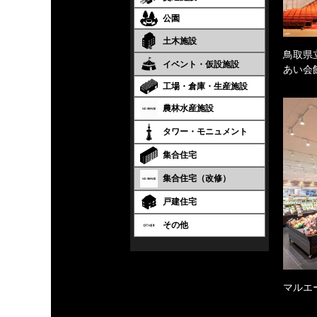
公園
土木施設
鳥取県
イベント・仮設施設
あい会
工場・倉庫・生産施設
農林水産施設
タワー・モニュメント
集合住宅
集合住宅（改修）
戸建住宅
その他
マルエ