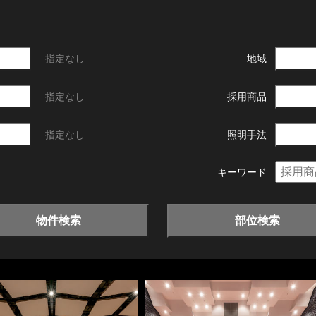
指定なし
地域
指定なし
採用商品
指定なし
照明手法
キーワード
物件検索
部位検索