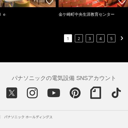
ｌｅ
金ケ崎町中央生涯教育センター
1
2
3
4
5
パナソニックの電気設備 SNSアカウント
パナソニック ホールディングス