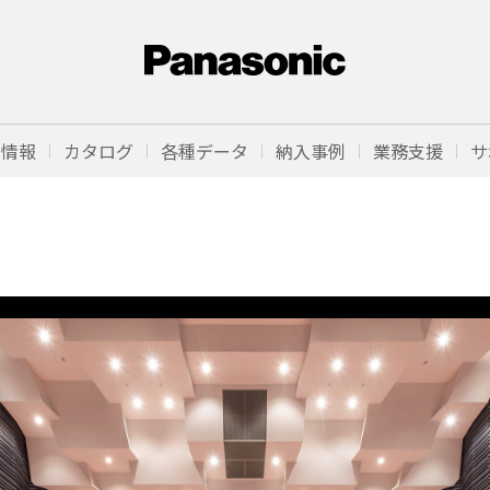
品情報
カタログ
各種データ
納入事例
業務支援
サ