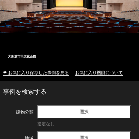
大船渡市民文化会館
❤ お気に入り保存した事例を見る
お気に入り機能について
事例を検索する
選択
建物分類
指定なし
選択
地域