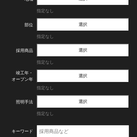
指定なし
選択
部位
指定なし
選択
採用商品
指定なし
竣工年・
選択
オープン年
指定なし
選択
照明手法
指定なし
キーワード