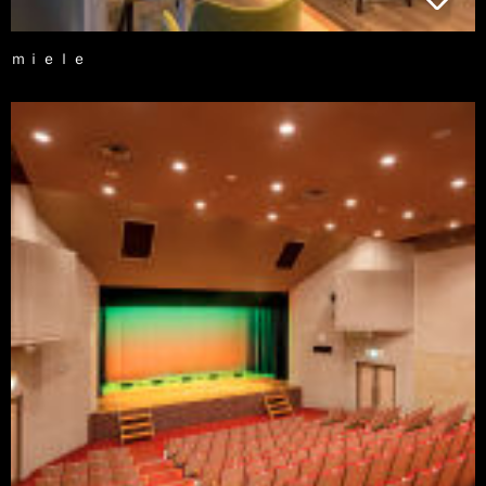
ｍｉｅｌｅ