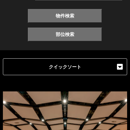
物件検索
部位検索
クイックソート