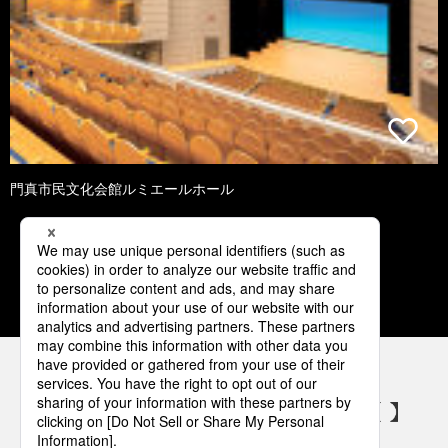
門真市民文化会館ルミエールホール
1
2
3
4
5
パナソニックの電気設備 SNSアカウント