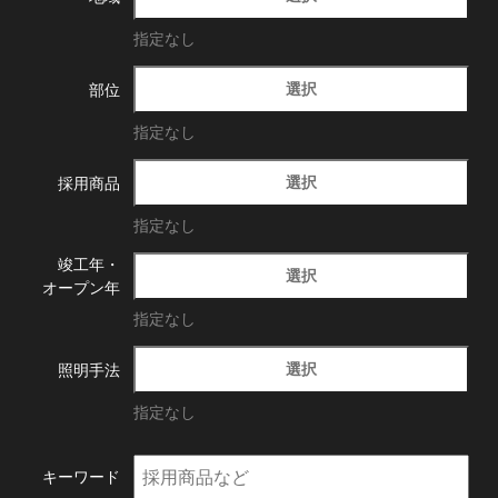
指定なし
選択
部位
指定なし
選択
採用商品
指定なし
竣工年・
選択
オープン年
指定なし
選択
照明手法
指定なし
キーワード