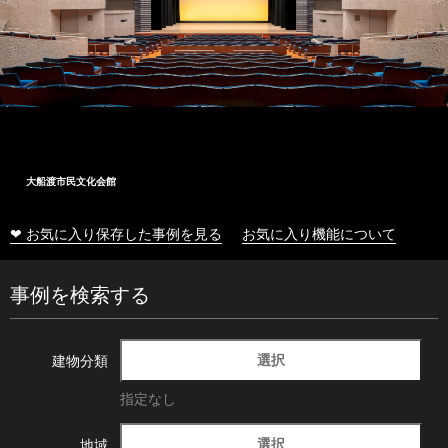
大船渡市民文化会館
❤ お気に入り保存した事例を見る
お気に入り機能について
事例を検索する
選択
建物分類
指定なし
選択
地域