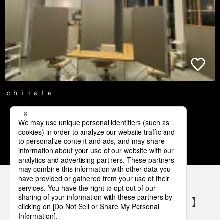
ｃｈｉｈａｌｅ
3
4
5
6
7
パナソニックの電気設備 SNSアカウント