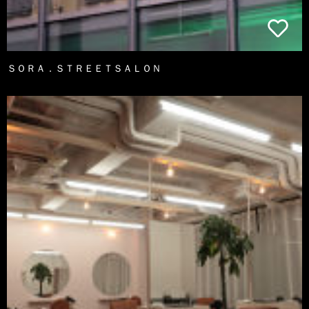
ＳＯＲＡ．ＳＴＲＥＥＴＳＡＬＯＮ