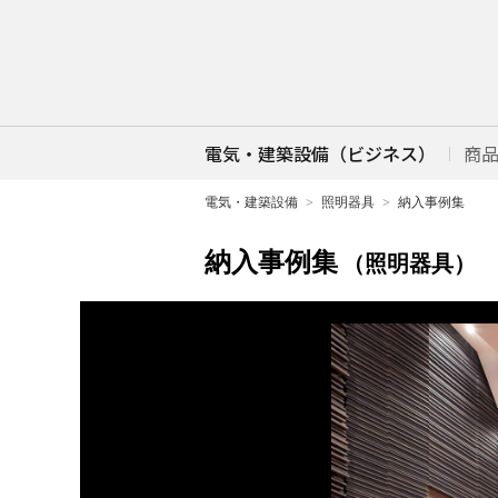
電気・建築設備（ビジネス）
商
電気・建築設備
照明器具
納入事例集
納入事例集
（照明器具）