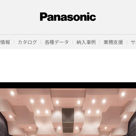
品情報
カタログ
各種データ
納入事例
業務支援
サ