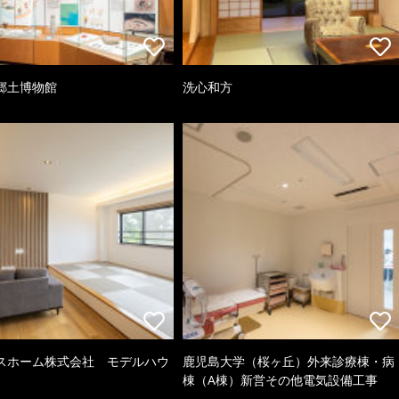
郷土博物館
洗心和方
スホーム株式会社 モデルハウ
鹿児島大学（桜ヶ丘）外来診療棟・病
棟（A棟）新営その他電気設備工事