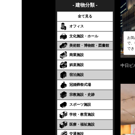
- 建物分類 -
全て見る
オフィス
文化施設・ホール
お気
で、
美術館・博物館・図書館
でき
商業施設
娯楽施設
中日ビ
宿泊施設
冠婚葬祭式場
宗教施設・史跡
スポーツ施設
学校・教育施設
医療・福祉施設
交通施設