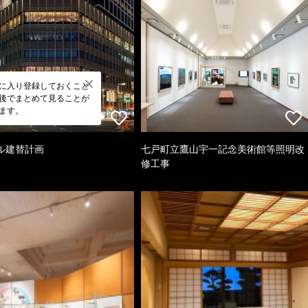
に入り登録しておくこと
後でまとめて見ることが
ます。
ル建替計画
七戸町立鷹山宇一記念美術館等照明改
修工事