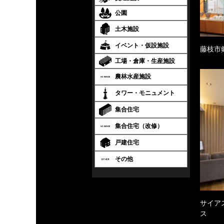
公園
土木施設
イベント・仮設施設
藤枝市
工場・倉庫・生産施設
農林水産施設
タワー・モニュメント
集合住宅
集合住宅（改修）
戸建住宅
その他
サイア
ス