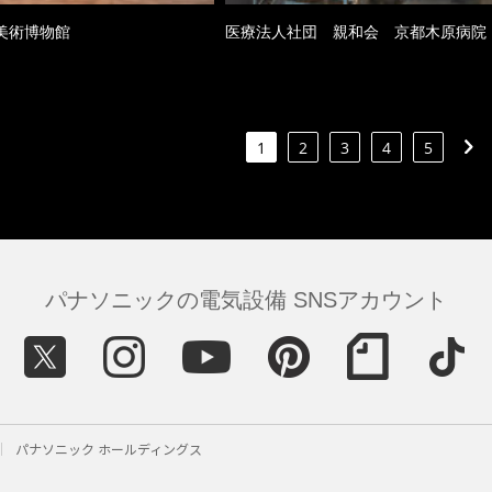
美術博物館
医療法人社団 親和会 京都木原病院
1
2
3
4
5
パナソニックの電気設備 SNSアカウント
パナソニック ホールディングス