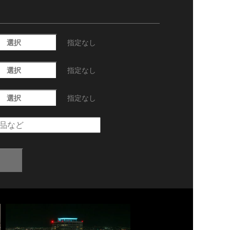
選択
指定なし
選択
指定なし
選択
指定なし