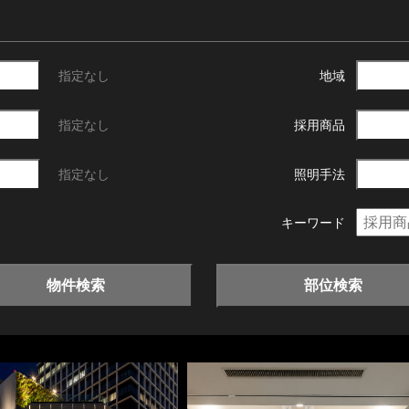
指定なし
地域
指定なし
採用商品
指定なし
照明手法
キーワード
物件検索
部位検索