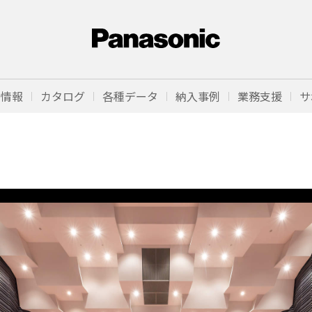
品情報
カタログ
各種データ
納入事例
業務支援
サ