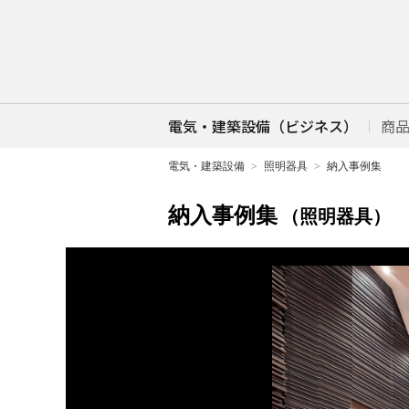
電気・建築設備（ビジネス）
商
電気・建築設備
照明器具
納入事例集
納入事例集
（照明器具）