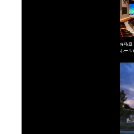
各務原
ホール