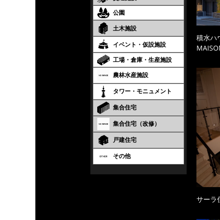
公園
土木施設
積水ハ
イベント・仮設施設
MAISO
工場・倉庫・生産施設
農林水産施設
タワー・モニュメント
集合住宅
集合住宅（改修）
戸建住宅
その他
サーラ