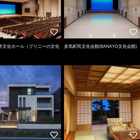
市文化ホール（プリニーの文化
多気町民文化会館(BANKYO文化会館)
）