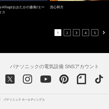
Villageおおたかの森南/エー
洗心和方
イス
1
2
3
4
5
パナソニックの電気設備 SNSアカウント
パナソニック ホールディングス