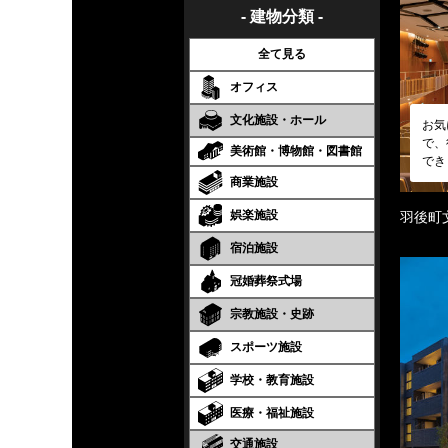
- 建物分類 -
全て見る
オフィス
文化施設・ホール
お気
で、
美術館・博物館・図書館
でき
商業施設
娯楽施設
羽後町
宿泊施設
冠婚葬祭式場
宗教施設・史跡
スポーツ施設
学校・教育施設
医療・福祉施設
交通施設