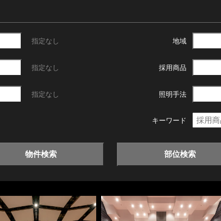
指定なし
地域
指定なし
採用商品
指定なし
照明手法
キーワード
物件検索
部位検索